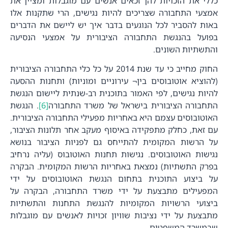
כללי את הזכויות להן זכאים אנשים עם מוגבלות ומציין את
אמצעי התחבורה שצריכים להיות נגישים, הרי שתקנות אלו
באות להסביר לכל הנוגעים בדבר איך יש ליישם את הדברים
בפועל בהנגשת התחבורה הציבורית על אמצעי הנסיעה
והתשתיות השונים.
החוק מחייב כי עד שנת 2014 על כל כלי התחבורה הציבורית
(להוציא אוטובוסים בין¬ עירוניים ומוניות) ותחנות ההסעה
להיות נגישים, לפי האמור בתוכנית רב-שנתית ליישום הנגשת
התחבורה הציבורית בישראל של משרד התחבורה
[6]
. הנגשת
האוטובוסים עצמם היא באחריות מפעילי התחבורה הציבורית.
עם זאת, כחלק מתפקידה באיסוף מעקב אחר תלונות הציבור,
על הרשות המקומית להתייחס גם לפניות הציבור בנושא
נגישות האוטובוסים. נגישות תחנות האוטובוס (עליה נרחיב
בפרק התשתיות) נמצאת באחריות הרשות המקומית. הבקרה
על ביצוע התוכנית בתחום הנגשת האוטובוסים על ידי
המפעילים מתבצעת על ידי משרד התחבורה, הבקרה על
ביצועי הרשויות המקומיות להנגשת התחנות והתשתיות
מתבצעת על ידי נציבות שוויון זכויות לאנשים עם מוגבלות
שבמשרד המשפטים.