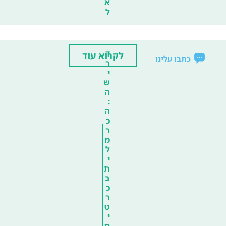
א
ל
ד
לקרוא עוד
כתבו עלינו
ר
י
ש
ה
:
ה
כ
ר
מ
ל
י
ת
ב
כ
ר
ט
י