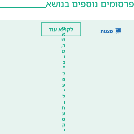
פרסומים נוספים בנושא
גי
לקרוא עוד
מצגות
א
ש
ר,
מ
נ
כ
"
ל
פ
ע
י
ל
ו
ת
ע
ס
ק
י