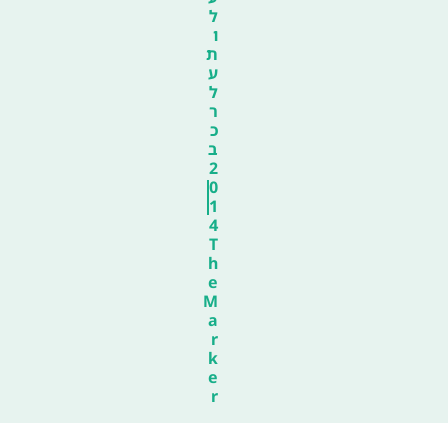
ל
ו
ת
ע
ל
ר
כ
ב
2
0
1
4
T
h
e
M
a
r
k
e
r