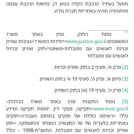
תפעל בעתיד הרכבת הקלה בגוש דן, נגישות הרכבת עצמה
ותחנותיה תהיה באחריות חברת נת"ע.
[1]
נוסח החוק זמין באתר משרד
המשפטים-
www.justice.gov.il
>יחידות המשרד>נציבות שוויון
זכויות לאנשים עם מוגבלות>משפטי>חוק שוויון זכויות
לאנשים עם מוגבלות
[2]
פרק א', סעיף 2 בחוק שוויון זכויות.
[3]
סימן א', פרק ה', סעיף 19 א' בחוק השוויון.
[4]
פרק ה', סעיף 19 (א) בחוק השוויון.
[5]
נוסח התקנות זמין באתר משרד הכלכלה-
www.moit.gov.il
>חקיקה, פסקי דין, יוזמות חקיקה ומידע
כללי >רשימה כוללת של חוקים בתחום העבודה>חוקים
באחריות בלעדית של שר התעשיה המסחר והתעסוקה >חוק
שוויון זכויות לאנשים עם מוגבלות, התשנ"ח-1998 – כולל