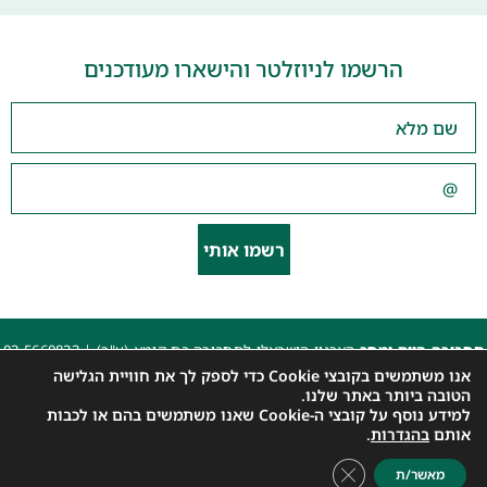
הרשמו לניוזלטר והישארו מעודכנים
רשמו אותי
תחבורה היום ומחר
הארגון הישראלי לתחבורה בת קימא (ע"ר) |
03-5660823
beyarok@gmail.com
|
אנו משתמשים בקובצי Cookie כדי לספק לך את חוויית הגלישה
כל הזכויות שמורות 2025 |
הצהרת נגישות האתר
|
מדיניות פרטיות
הטובה ביותר באתר שלנו.
למידע נוסף על קובצי ה-Cookie שאנו משתמשים בהם או לכבות
עיצוב: עדי. עיצוב גרפי
|
איפיון, פיתוח ותכנות: קובי משיח – Msite
אותם
בהגדרות
.
Close GDPR Cookie Banner
מאשר/ת