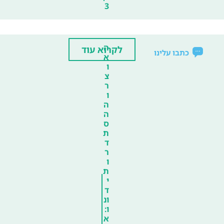
3
ה
לקרוא עוד
כתבו עלינו
א
ו
צ
ר
ו
ה
ה
ס
ת
ד
ר
ו
ת
י
ד
ונ
ו:
א