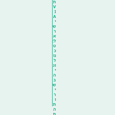
ת
V
I
A
י
ש
ר
א
ל:
ט
כ
נו
ל
וג
י
ה
ב
ש
י
ר
ו
ת
ה
ת