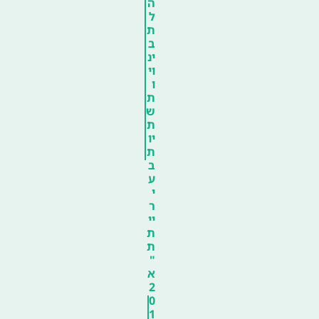
ה
ל
ת
ב
ינ
וי
ו
ת
ש
ת
יו
ת
ב
ע
י
ר
יי
ת
ת
"
א
2
0
1