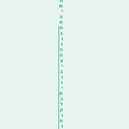
מ
ש
י
ה
ת
ח
ב
ו
ר
ה
ה
צ
י
ב
ו
ר
י
ת
כ
ל
ק
ו
ח
ו