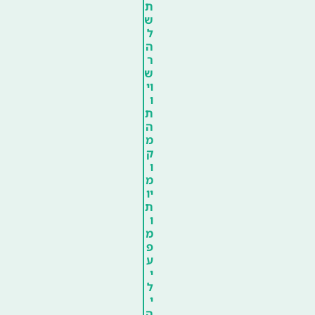
ת
ש
ל
ה
ר
ש
וי
ו
ת
ה
מ
ק
ו
מ
יו
ת
ו
מ
פ
ע
י
ל
י
ה