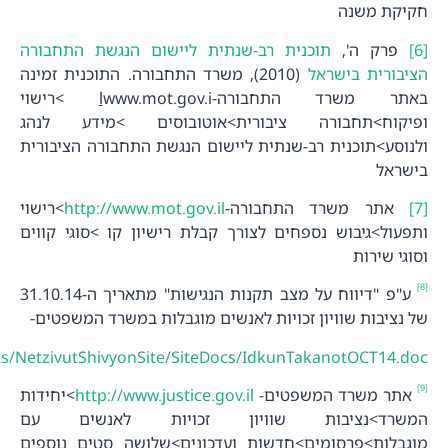
חקיקת משנה
[6]
פרק ה',
תוכנית רב-שנתית ליישום הנגשת התחבורה
הציבורית בישראל
(2010), משרד התחבורה. התוכנית זמינה
באתר משרד התחבורה-
www.mot.gov.i
l
>רישוי
ופיקוח>תחבורה ציבורית>אוטובוסים >מידע לנהג
ולנוסע>תוכנית רב-שנתית ליישום הנגשת התחבורה הציבורית
בישראל
[7]
אתר משרד התחבורה-
http://www.mot.gov.il
>רישוי
ותפעול>גיבוש נספחים לצורך קבלת רישיון קו >סוגי קווים
וסוגי שירות
[8]
ע"פ "דיווח על מצב תקנות הנגישות" מתאריך ה-31.10.14
של נציבות שוויון זכויות לאנשים מוגבלות במשרד המשפטים-
Units/NetzivutShivyonSite/SiteDocs/IdkunTakanotOCT14.doc
[9]
אתר משרד המשפטים-
http://www.justice.gov.il
>יחידות
המשרד>נציבות שוויון זכויות לאנשים עם
מוגבלות>פרסומים>חדשות ועדכונים>​שלושה סטים נוספים