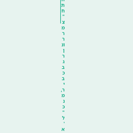
ת
ח
"
צ
מ
ר
ר
ונ
ן
ר
ג
ב
כ
ב
י
ר,
מ
נ
כ
"
ל
'
א