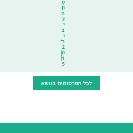
מ
ון
ה
צ
י
ב
ו
ר'
2
0
1
5
לכל הפרסומים בנושא