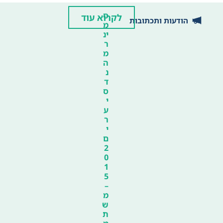
ס
לקרוא עוד
הודעות ותכתובות
מ
ינ
ר
מ
ה
נ
ד
ס
י
ע
ר
י
ם
2
0
1
5
–
מ
ש
ת