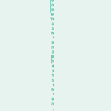
ס
ה
מ
ש
ול
ב
ב
ח
י
פ
ה
2
0
1
4
כ
ל
ב
ו
ח
י
פ
ה
,