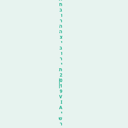
ח
ב
ו
ר
ה
ה
צ
י
ב
ו
ר
י
ת
2
0
1
9
V
I
A
י
ש
ר