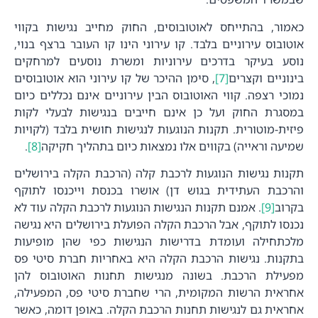
כאמור, בהתייחס לאוטובוסים, החוק מחייב נגישות בקווי
אוטובוס עירוניים בלבד. קו עירוני הינו קו העובר ברצף בנוי,
נוסע בעיקר בדרכים עירוניות ומשרת נוסעים למרחקים
בינוניים וקצרים
[7]
, סימן ההיכר של קו עירוני הוא אוטובוסים
נמוכי רצפה. קווי האוטובוס הבין עירוניים אינם נכללים כיום
במסגרת החוק ועל כן אינם חייבים בנגישות לבעלי לקות
פיזית-מוטורית. תקנות הנוגעות לנגישות חושית בלבד (לקויות
שמיעה וראייה) בקווים אלו נמצאות כיום בתהליך חקיקה
[8]
.
תקנות נגישות הנוגעות לרכבת קלה (הרכבת הקלה בירושלים
והרכבת העתידית בגוש דן) אושרו בכנסת וייכנסו לתוקף
בקרוב
[9]
. אמנם תקנות הנגישות הנוגעות לרכבת הקלה עוד לא
נכנסו לתוקף, אבל הרכבת הקלה הפועלת בירושלים היא נגישה
מלכתחילה ועומדת בדרישות הנגישות כפי שהן מופיעות
בתקנות. נגישות הרכבת הקלה היא באחריות חברת סיטי פס
מפעילת הרכבת. בשונה מנגישות תחנות האוטובוס להן
אחראית הרשות המקומית, הרי שחברת סיטי פס, המפעילה,
אחראית גם לנגישות תחנות הרכבת הקלה. באופן דומה, כאשר