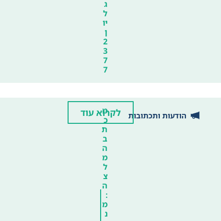
ג
ל
יו
ן
2
3
7
7
מ
לקרוא עוד
הודעות ותכתובות
כ
ת
ב
ה
מ
ל
צ
ה
:
מ
נ