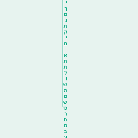
י
ך
מ
נ
ת
ק
י
ם
א
ת
ת
ל
ו
ש
ה
מ
ש
כו
ר
ת
מ
ב
ע