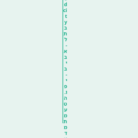
d
ci
t
y
ב
ת
ל
-
א
ב
י
ב
-
י
פ
ו.
ה
ט
ע
מ
ת
מ
ד