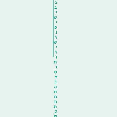
ג
ב
י
ש
י
פ
ו
ר
ש
י
ר
ו
ת
ו
מ
צ
ב
ה
ת
ח
נו
ת
2
0