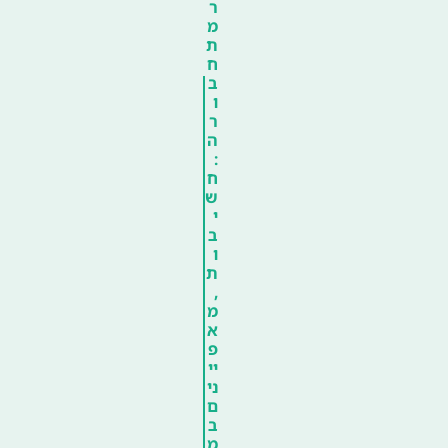
ר
מ
ת
ח
ב
ו
ר
ה
:
ח
ש
י
ב
ו
ת
,
מ
א
פ
יי
ני
ם
ב
מ