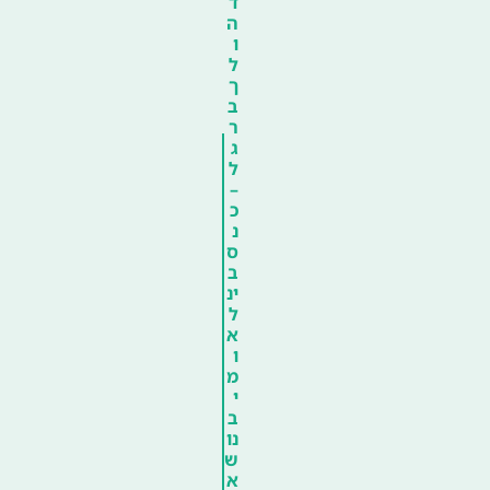
ד
ה
ו
ל
ך
ב
ר
ג
ל
–
כ
נ
ס
ב
ינ
ל
א
ו
מ
י
ב
נו
ש
א