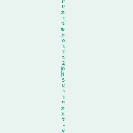
ינ
יו
ת
ר
גי
ש
ת
מ
ג
ד
ר
2
0
1
5
ע
י
ר
יי
ת
ת
ל
-
א