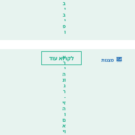
ב
י
ב
י
פ
ו
א
לקרוא עוד
מצגות
ר
י
ה
ונ
ג
ר
-
זי
ה
ו
ם
א
וי