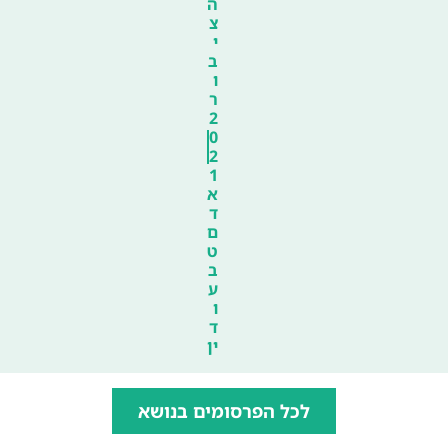
ה
צ
י
ב
ו
ר
2
0
2
1
א
ד
ם
ט
ב
ע
ו
ד
ין
לכל הפרסומים בנושא