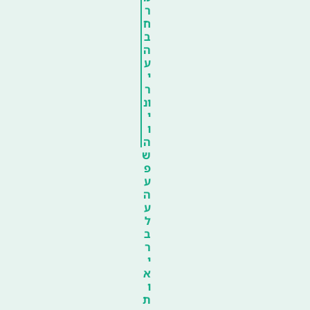
ר
ח
ב
ה
ע
י
ר
ונ
י
ו
ה
ש
פ
ע
ה
ע
ל
ב
ר
י
א
ו
ת