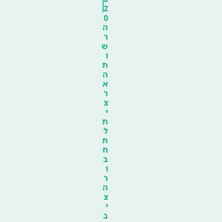
2
0
ה
ר
ש
ו
ת
ה
א
ר
צ
י
ת
ל
ת
ח
ב
ו
ר
ה
צ
י
ב