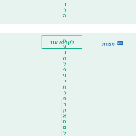
ו
ר
ה
מ
לקרוא עוד
מצגות
ע
נ
ה
ל
פ
ני
י
ת
כ
פ
ר
ק
א
ס
ם
ל