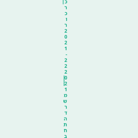
כ
ר
כ
ו
ר
2
0
2
1
-
2
2
2
0
2
1
מ
ש
ר
ד
ה
ת
ח
ב