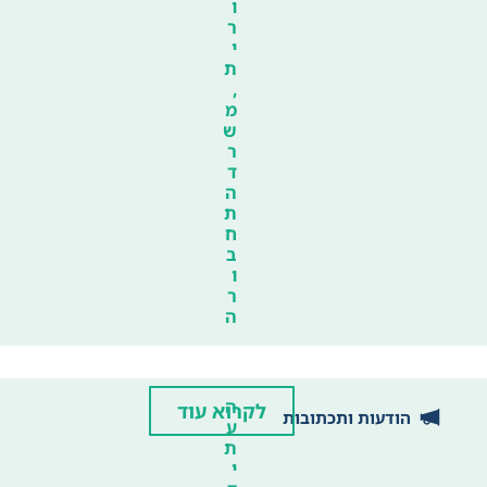
ו
ר
י
ת
,
מ
ש
ר
ד
ה
ת
ח
ב
ו
ר
ה
ה
לקרוא עוד
הודעות ותכתובות
ע
ת
י