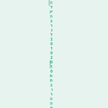
ה
ל
יכ
ה
ב
ר
ג
ל
2
0
1
0
2
0
1
0
ת
ח
ב
ו
ר
ה
ה
יו