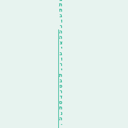
ת
ח
ב
ו
ר
ה
ה
צ
י
ב
ו
ר
י
ת
ב
פ
ר
ד
ס
ח
נ
ה
-