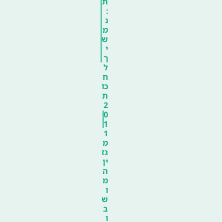
ת
:
נ
מ
ש
י
ך
ל
ח
כו
ת
2
0
1
1
מ
גז
ין
ה
מ
ו
ש
ב
ו