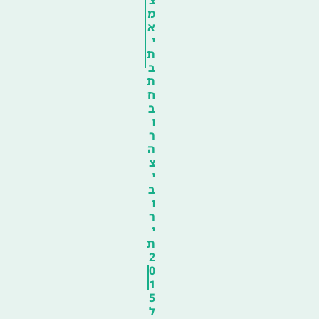
מ
א
י
ת
ב
ת
ח
ב
ו
ר
ה
צ
י
ב
ו
ר
י
ת
2
0
1
5
ל