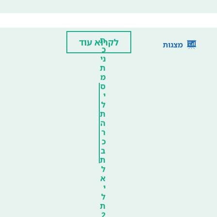
ת
לקרוא עוד
מצגות
כ
ני
ת
מ
ס
י
ל
ת
ה
ר
כ
ב
ת
ל
א
י
ל
ת
2