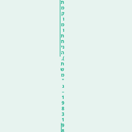
ת
מ
ק
ו
מ
ו
ת
ח
ני
ה
),
ת
ש
מ
"
ג
–
1
9
8
3
1
9
8