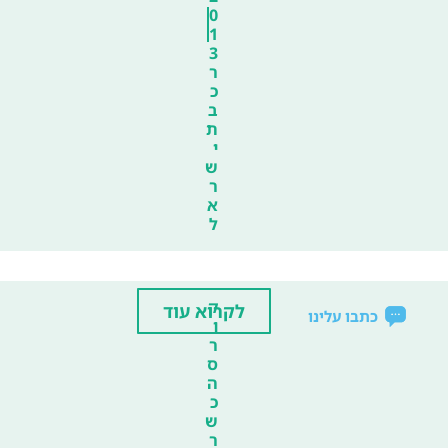
0
1
3
ר
כ
ב
ת
י
ש
ר
א
ל
ק
לקרוא עוד
כתבו עלינו
ו
ר
ס
ה
כ
ש
ר