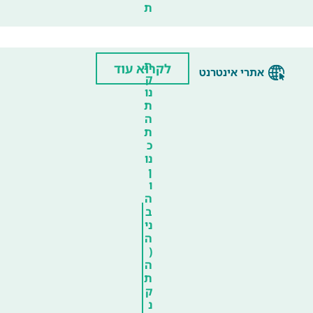
ת
ת
לקרוא עוד
אתרי אינטרנט
ק
נו
ת
ה
ת
כ
נו
ן
ו
ה
ב
ני
ה
(
ה
ת
ק
נ