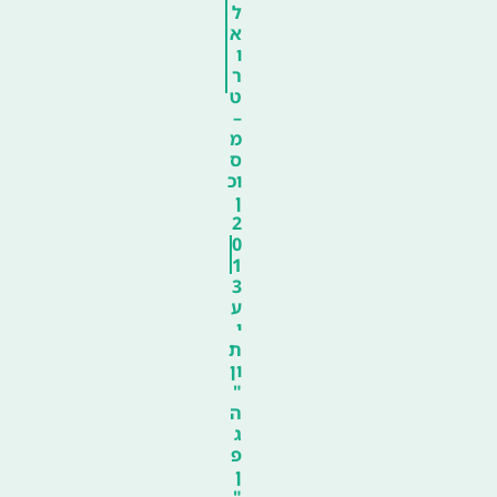
ל
א
ו
ר
ט
–
מ
ס
וכ
ן
2
0
1
3
ע
י
ת
ון
"
ה
ג
פ
ן
"