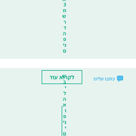
3
מ
ש
ר
ד
ה
פ
ני
ם
ש
לקרוא עוד
כתבו עלינו
ב
י
ל
ה
א
ו
פ
ני
י
ם