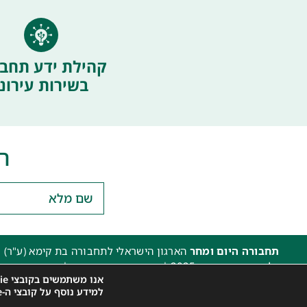
קהילת ידע תחבו
בשירות עירוני
ה
תחבורה היום ומחר
הארגון הישראלי לתחבורה בת קימא (ע"ר) 
כל הזכויות שמורות 2025 |
הצהרת נגישות האתר
|
מדיניות פרטיו
אנו משתמשים בקובצי Cookie כדי לספק לך את חוויית הגלישה הטובה ביותר באתר שלנו.
עיצוב: עדי. עיצוב גרפי
|
איפיון, פיתוח ותכנות: קובי משיח – Msite
למידע נוסף על קובצי ה-Cookie שאנו משתמשים בהם או לכבות אותם