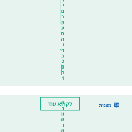
י
ם
ב
ק
ע
ת
ה
נ
די
ב
2
0
1
1
ש
לקרוא עוד
מצגות
ר
ון
ש
ו
ש