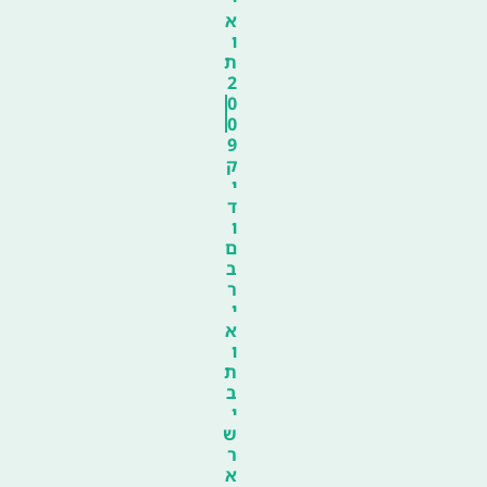
א
ו
ת
2
0
0
9
ק
י
ד
ו
ם
ב
ר
י
א
ו
ת
ב
י
ש
ר
א