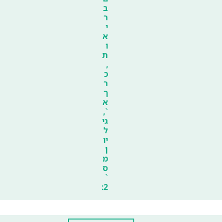
ב
ר
י
א
ו
ת
,
כ
ר
ך
א
`,
גי
ל
יו
ן
מ
ס
`
2: