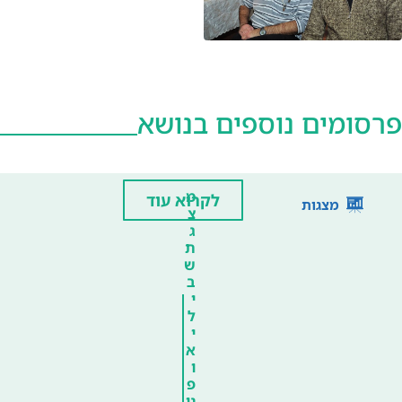
פרסומים נוספים בנושא
מ
לקרוא עוד
מצגות
צ
ג
ת
ש
ב
י
ל
י
א
ו
פ
ני