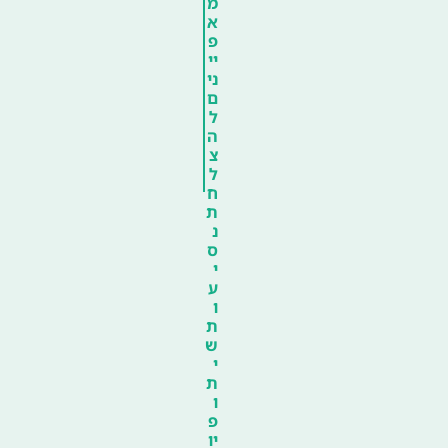
מ
א
פ
יי
ני
ם
ל
ה
צ
ל
ח
ת
נ
ס
י
ע
ו
ת
ש
י
ת
ו
פ
יו