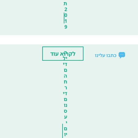
ת
2
0
1
9
ה
לקרוא עוד
כתבו עלינו
יל
די
ם
ה
ח
ר
די
ם
נו
ס
ע
י
ם
יו