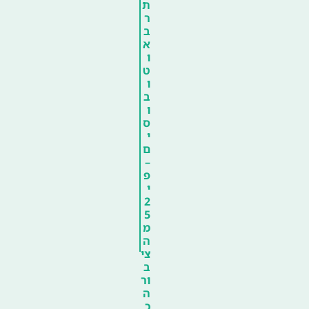
ת
ר
ב
א
ו
ט
ו
ב
ו
ס
י
ם
–
פ
י
2
5
מ
ה
צי
ב
ור
ה
כ