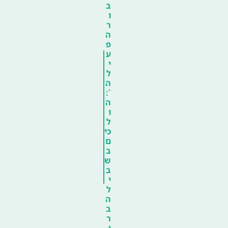
ב
ו
ר
ה
פ
ע
י
ל
ה
`:
ה
ו
ל
כי
ם
ב
ש
ב
י
ל
ה
ב
ר
י