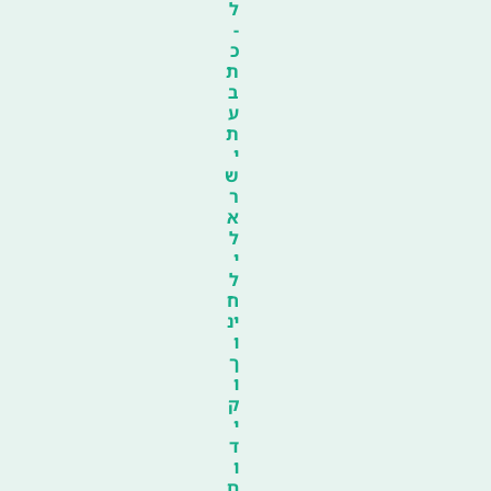
ל
-
כ
ת
ב
ע
ת
י
ש
ר
א
ל
י
ל
ח
ינ
ו
ך
ו
ק
י
ד
ו
ם