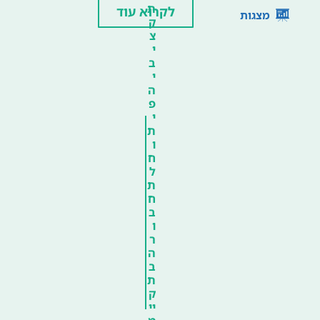
ת
לקרוא עוד
מצגות
ק
צ
י
ב
י
ה
פ
י
ת
ו
ח
ל
ת
ח
ב
ו
ר
ה
ב
ת
ק
יי