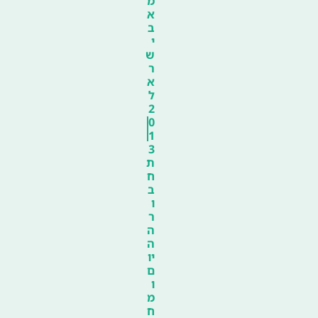
מ
א
ב
י
ש
ר
א
ל
2
0
1
3
ת
ח
ב
ו
ר
ה
ה
יו
ם
ו
מ
ח