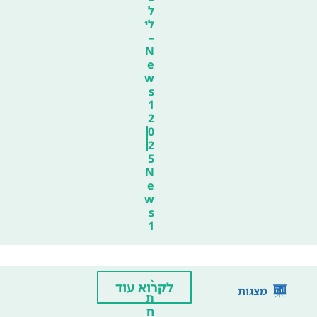
ל
לי
–
N
e
w
s
1
2
0
2
5
N
e
w
s
1
`
לקרוא עוד
מצגות
ת
ח