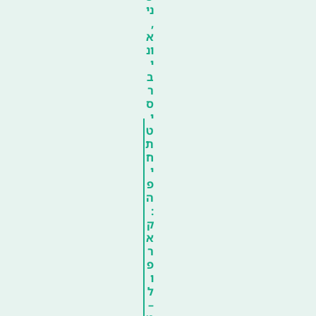
ני
,
א
ונ
י
ב
ר
ס
י
ט
ת
ח
י
פ
ה
:
ק
א
ר
פ
ו
ל
–