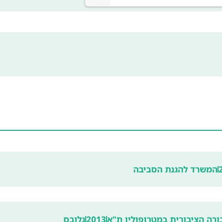
המשרד להגנת הסביבה
רה הציבורית במטרופולין ת"א
2013
גלובס