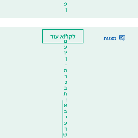
פ
ן
יו
לקרוא עוד
מצגות
ם
ע
יו
ן
–
ה
ר
כ
ב
ת
:
א
ב
י
ע
ד
ש