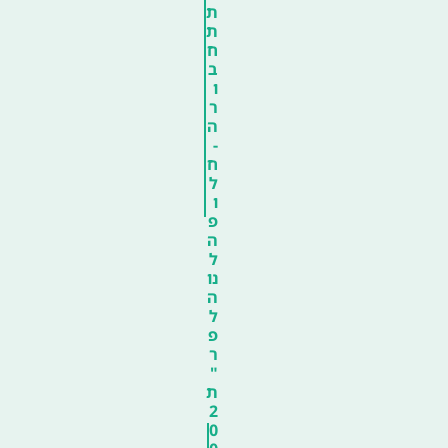
ת
ת
ח
ב
ו
ר
ה
-
ח
ל
ו
פ
ה
ל
נו
ה
ל
פ
ר
"
ת
2
0