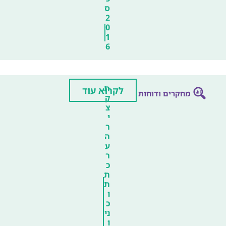
ס
2
0
1
6
ת
לקרוא עוד
מחקרים ודוחות
ק
צ
י
ר
ה
ע
ר
כ
ת
ת
ו
כ
ני
ו