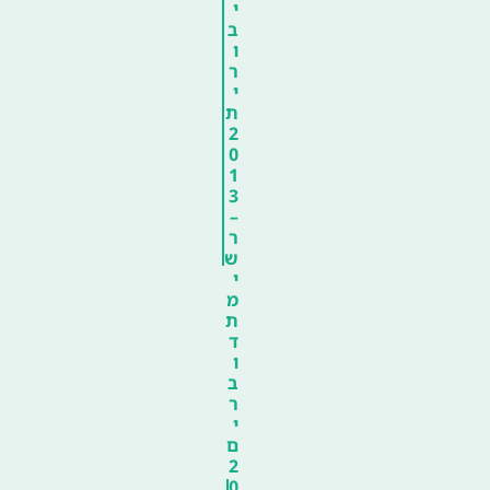
י
ב
ו
ר
י
ת
2
0
1
3
–
ר
ש
י
מ
ת
ד
ו
ב
ר
י
ם
2
0