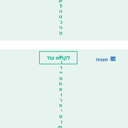
0
5
ה
ט
כ
ני
ון
א
לקרוא עוד
מצגות
ו
ר
יי
נו
ת
א
ז
ר
ח
י
ם
ו
ת