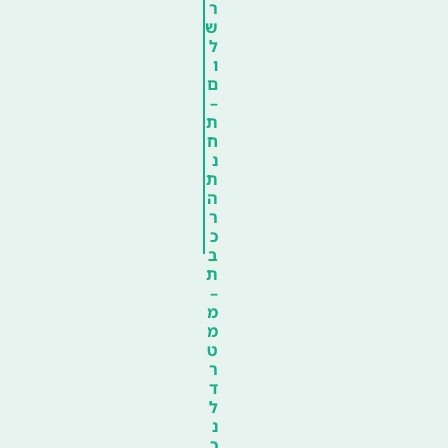
ר
ש
ל
ו
ם
–
ת
ח
נ
ת
ה
ר
כ
ב
ת
–
מ
מ
ט
ר
ד
ל
נ
כ