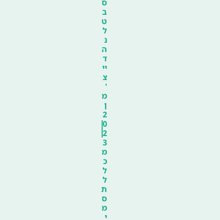
ס
ב
ט
ל
נ
ה
ד
יי
צ
'
מ
ן
2
0
2
3
מ
כ
ל
ל
ת
ס
מ
י