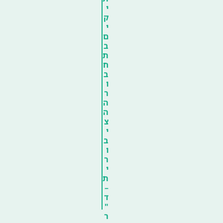
י
ק
י
ם
ב
ת
ח
ב
ו
ר
ה
ה
צ
י
ב
ו
ר
י
ת
–
ד
"
ר