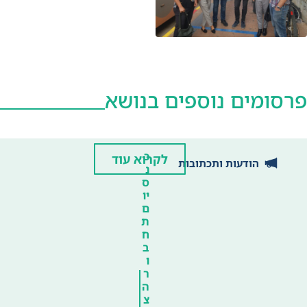
פרסומים נוספים בנושא
כ
לקרוא עוד
הודעות ותכתובות
נ
ס
יו
ם
ת
ח
ב
ו
ר
ה
צ