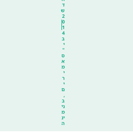
ד
ש
2
0
1
4
ב
י
"
ס
א
מ
י
ר
י
ם
,
ב
ני
מ
ינ
ה