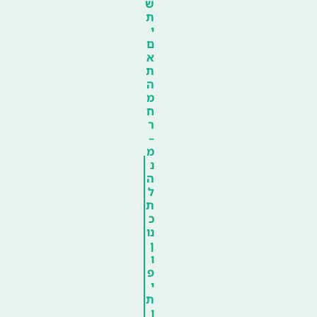
ש
ת
י
ם
א
ת
ה
מ
ח
ר
–
מ
נ
ה
ל
ת
כ
נו
ן
ו
פ
י
ת
ו