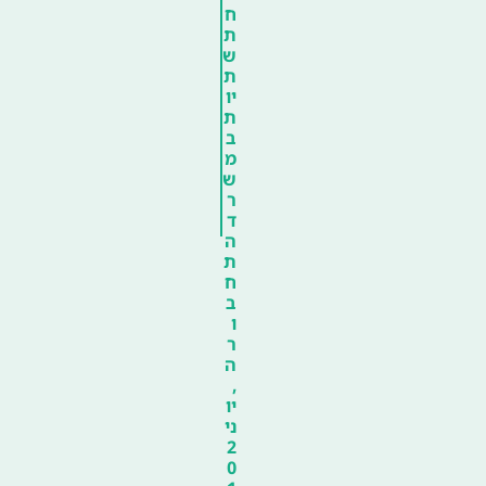
ח
ת
ש
ת
יו
ת
ב
מ
ש
ר
ד
ה
ת
ח
ב
ו
ר
ה
,
יו
ני
2
0