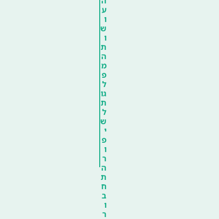
ה
ע
ו
ש
ו
ת
ה
מ
פ
ל
גו
ת
ל
ש
י
פ
ו
ר
ה
ת
ח
ב
ו
ר