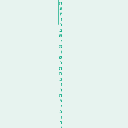
ת
ע
יו
ו
ר
ב
ש
י
מ
ו
ש
ב
ת
ח
ב
ו
ר
ה
צ
י
ב
ו
ר
י