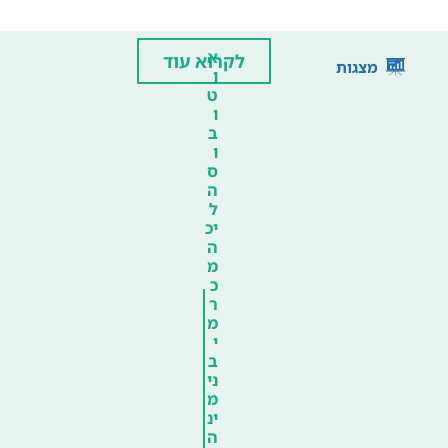
א
לקרוא עוד
מצגות
ו
ט
ו
ב
ו
ס
ה
ל
יכ
ה
מ
כ
ר
מ
י
ב
ני
מ
ינ
ה