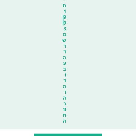
ת
1
9
9
3
מ
ש
ר
ד
ה
ע
ב
ו
ד
ה
ו
ה
ר
וו
ח
ה