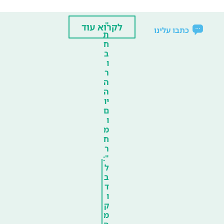
"
לקרוא עוד
כתבו עלינו
ת
ח
ב
ו
ר
ה
ה
יו
ם
ו
מ
ח
ר
":
ל
ב
ד
ו
ק
מ