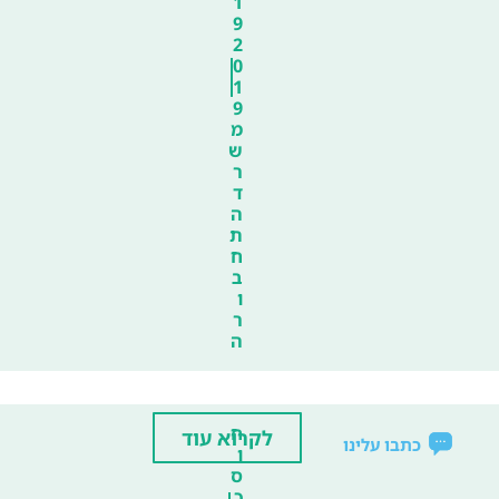
1
9
2
0
1
9
מ
ש
ר
ד
ה
ת
ח
ב
ו
ר
ה
ח
לקרוא עוד
כתבו עלינו
ו
ס
כ