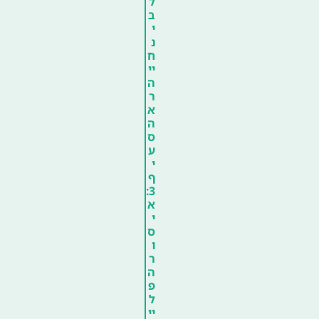
ל
ב
י
נ
ח
יי
ה
ר
א
ה
ס
ע
י
ף
3:
א
י
ס
ו
ר
ה
פ
ל
יי