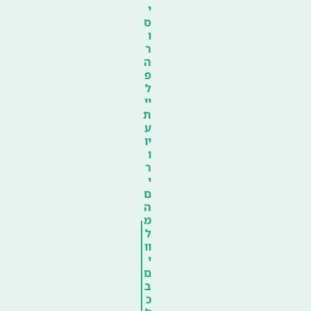
י
ס
ו
ר
ה
פ
ל
יי
ת
ע
יו
ו
ר
י
ם
ה
מ
ל
וו
י
ם
ב
כ