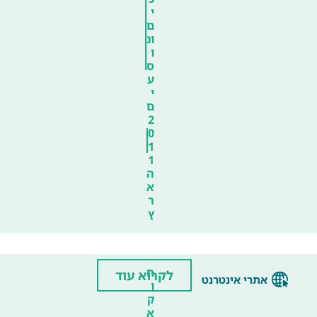
י
ם
ונ
ו
ס
ע
י
ם
2
0
1
1
ה
א
ר
ץ
ח
לקרוא עוד
אתרי אינטרנט
ו
ק
א