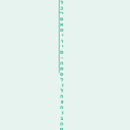
ל
ב
י"
ס
א
מ
י
ר
י
ם
–
ה
מ
ס
ל
ו
ל
ה
צ
ה
ו
ב
ה
ח