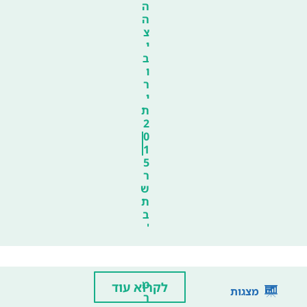
ה
ה
צ
י
ב
ו
ר
י
ת
2
0
1
5
ר
ש
ת
ב
'
מ
לקרוא עוד
מצגות
ר