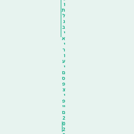
ו
ת
ל
ג
ב
י
א
י
ר
ו
ע
י
ם
ס
פ
צ
י
פ
יי
ם
2
0
2