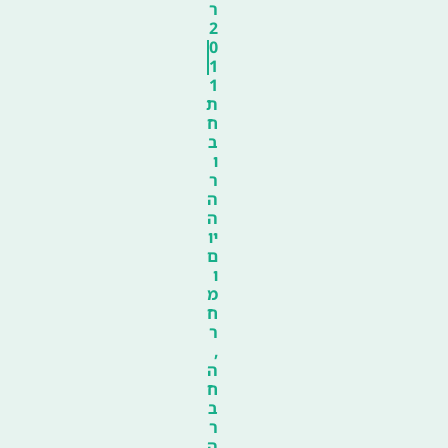
ר
2
0
1
1
ת
ח
ב
ו
ר
ה
ה
יו
ם
ו
מ
ח
ר
,
ה
ח
ב
ר
ה