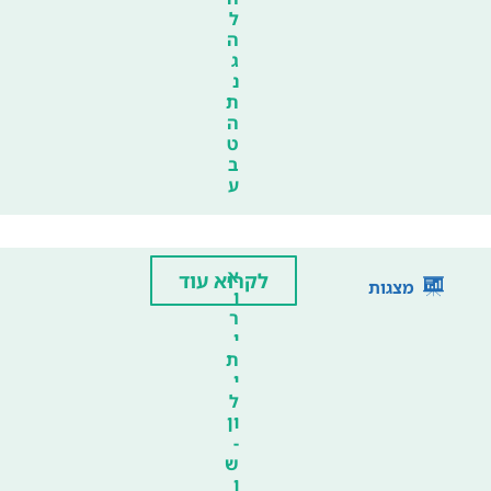
ל
ה
ג
נ
ת
ה
ט
ב
ע
א
לקרוא עוד
מצגות
ו
ר
י
ת
י
ל
ון
-
ש
ו