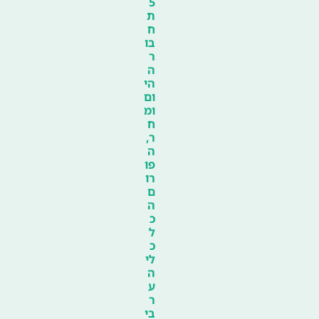
5
ת
ח
בו
ר
ה
הי
ום
ומ
ח
ר,
ה
פו
רו
ם
ה
כ
ל
כ
לי
ה
ע
ר
בי