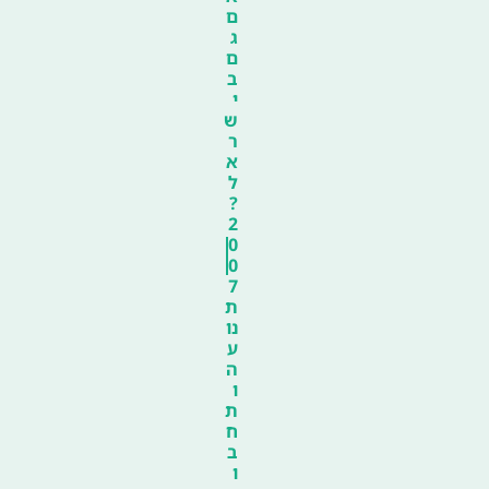
ם
ג
ם
ב
י
ש
ר
א
ל
?
2
0
0
7
ת
נו
ע
ה
ו
ת
ח
ב
ו