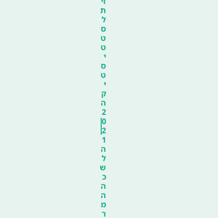
זי
ת
ל
ס
ט
ט
י
ס
ט
י
ק
ה
2
0
2
1
ה
ל
ש
כ
ה
ה
מ
ר