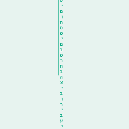
ע
י
ם
ו
ח
ס
מ
י
ם
ב
מ
ר
ח
ב
ה
צ
י
ב
ו
ר
י
ב
ע
י