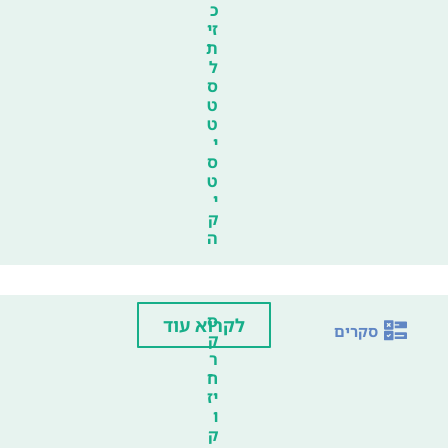
כ
זי
ת
ל
ס
ט
ט
י
ס
ט
י
ק
ה
ס
לקרוא עוד
סקרים
ק
ר
ח
יז
ו
ק