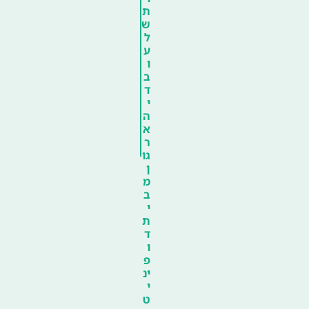
ת
ש
ל
ע
ו
ב
ד
י
ה
א
ר
גו
ן
מ
ב
י
ת
ד
ו
פ
ינ
י
ט