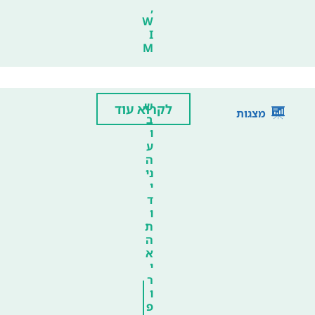
,
W
I
M
ש
לקרוא עוד
מצגות
ב
ו
ע
ה
ני
י
ד
ו
ת
ה
א
י
ר
ו
פ