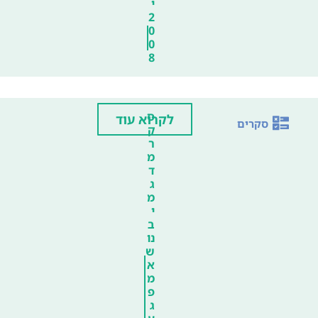
י
2
0
0
8
ס
לקרוא עוד
סקרים
ק
ר
מ
ד
ג
מ
י
ב
נו
ש
א
מ
פ
ג