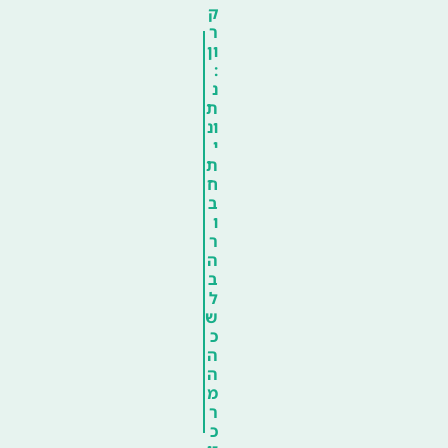
ק
ר
ון
:
נ
ת
ונ
י
ת
ח
ב
ו
ר
ה
ב
ל
ש
כ
ה
ה
מ
ר
כ