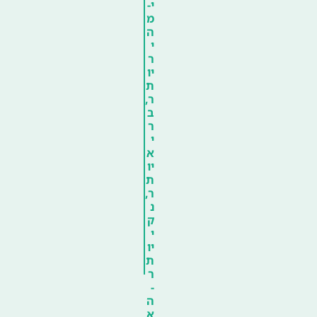
י-
מ
ה
י
ר
יו
ת
ר,
ב
ר
י
א
יו
ת
ר,
נ
ק
י
יו
ת
ר
-
ה
א