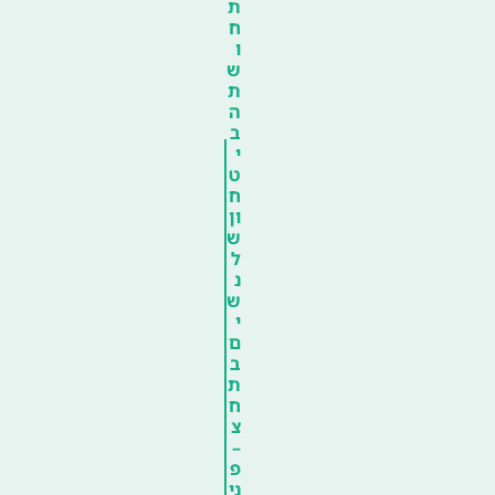
ת
ח
ו
ש
ת
ה
ב
י
ט
ח
ון
ש
ל
נ
ש
י
ם
ב
ת
ח
צ
–
פ
ני