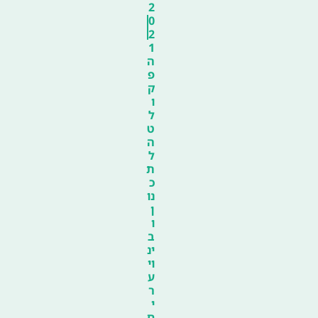
2
0
2
1
ה
פ
ק
ו
ל
ט
ה
ל
ת
כ
נו
ן
ו
ב
ינ
וי
ע
ר
י
ם