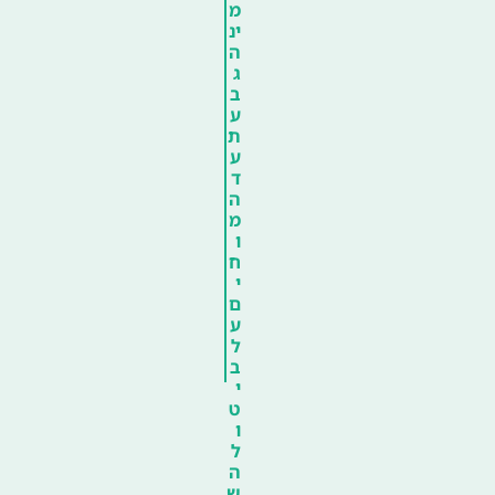
מ
ינ
ה
ג
ב
ע
ת
ע
ד
ה
מ
ו
ח
י
ם
ע
ל
ב
י
ט
ו
ל
ה
ש