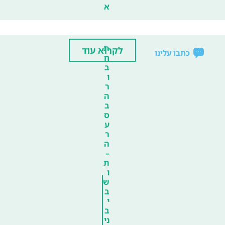
א
ת
לקרוא עוד
כתבו עלינו
ח
ב
ו
ר
ה
ב
ס
ע
ר
ה
–
ת
ו
ש
ב
י
ב
ני