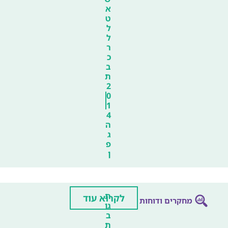
א
ט
ל
ל
ר
כ
ב
ת
2
0
1
4
ה
ג
פ
ן
ת
לקרוא עוד
מחקרים ודוחות
גו
ב
ת