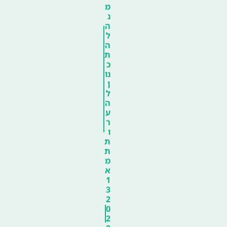
מ
נ
ה
ל
ה
ת
כ
נו
ן
ל
ה
ע
ר
ו
ת
ת
מ
א
1
3
2
0
2