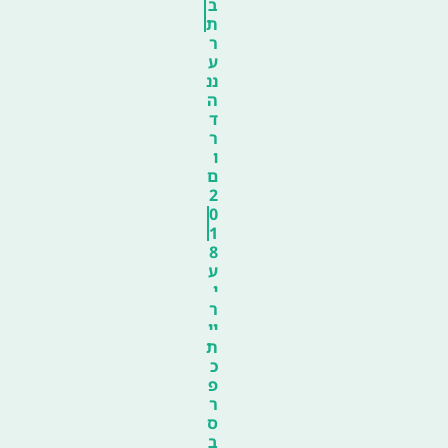
ב
ת
ר
ע
ננ
ה
ד
ר
ו
ם
2
0
1
8
ע
י
ר
יי
ת
כ
פ
ר
ס
ב