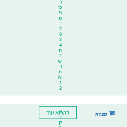
נ
כו
ני
ם
"
2
0
2
4
ח
ד
ש
ו
ת
N
1
2
צ
לקרוא עוד
מצגות
ד
ק