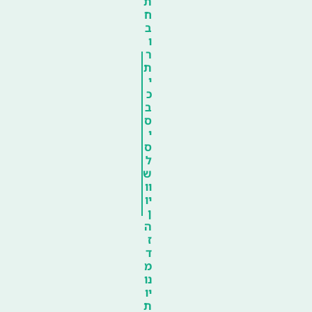
ת
ח
ב
ו
ר
ת
י
כ
ב
ס
י
ס
ל
ש
וו
יו
ן
ה
ז
ד
מ
נו
יו
ת