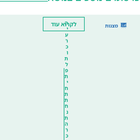
ה
לקרוא עוד
מצגות
י
ע
ר
כ
ו
ת
ל
פ
ת
י
ח
ת
ת
ח
נ
ת
ה
ר
כ