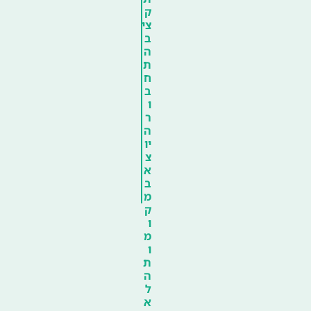
ק
צי
ב
ה
ת
ח
ב
ו
ר
ה
יו
צ
א
ב
מ
ק
ו
מ
ו
ת
ה
ל
א