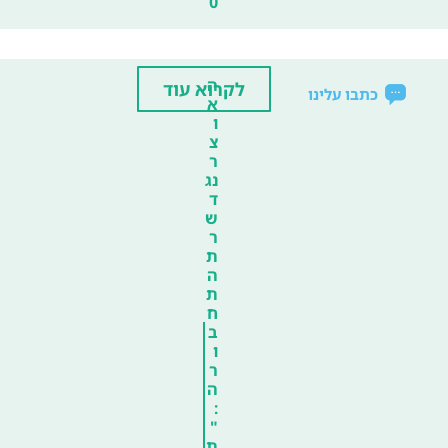
0
ה
לקרוא עוד
כתבו עלינו
א
ו
צ
ר
נג
ד
ש
ר
ת
ה
ת
ח
ב
ו
ר
ה
:
"
ת