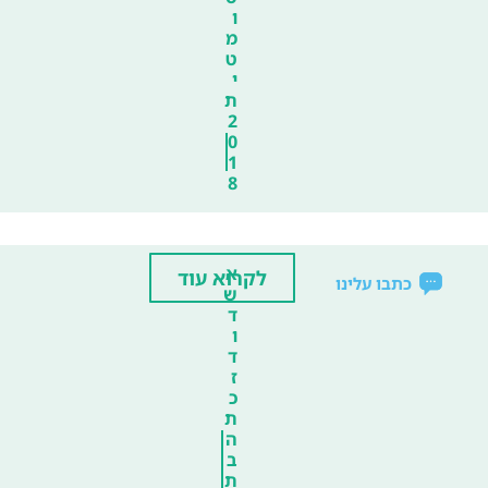
ו
מ
ט
י
ת
2
0
1
8
א
לקרוא עוד
כתבו עלינו
ש
ד
ו
ד
ז
כ
ת
ה
ב
ת