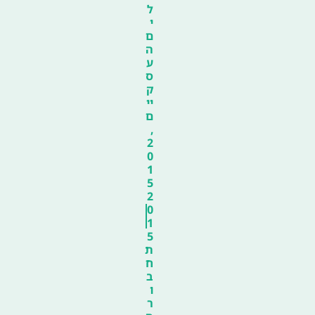
ל
י
ם
ה
ע
ס
ק
יי
ם
,
2
0
1
5
2
0
1
5
ת
ח
ב
ו
ר