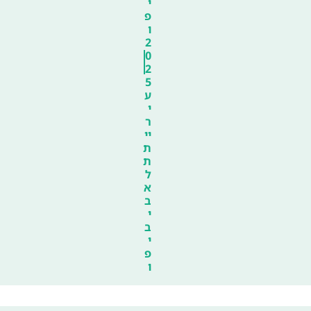
י
פ
ו
2
0
2
5
ע
י
ר
יי
ת
ת
ל
א
ב
י
ב
י
פ
ו