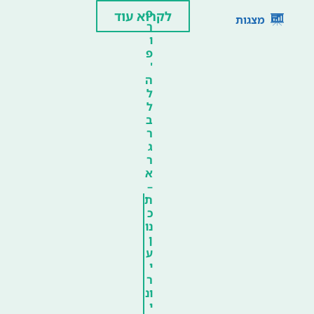
פ
לקרוא עוד
מצגות
ר
ו
פ
'
ה
ל
ל
ב
ר
ג
ר
א
–
ת
כ
נו
ן
ע
י
ר
ונ
י