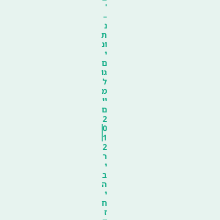
'
–
נ
ת
ונ
י
ם
גו
ל
מ
יי
ם
2
0
1
2
ר
י
ב
ה
י
ח
ז