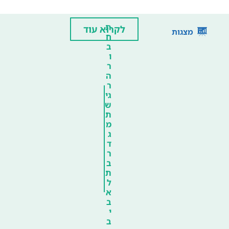
ת
לקרוא עוד
מצגות
ח
ב
ו
ר
ה
ר
גי
ש
ת
מ
ג
ד
ר
ב
ת
ל
א
ב
י
ב