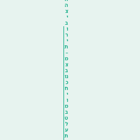
ה
צ
י
ב
ו
ר
י
ת
–
מ
צ
ב
נו
כ
ח
י
ו
מ
ב
ט
ל
ע
ת