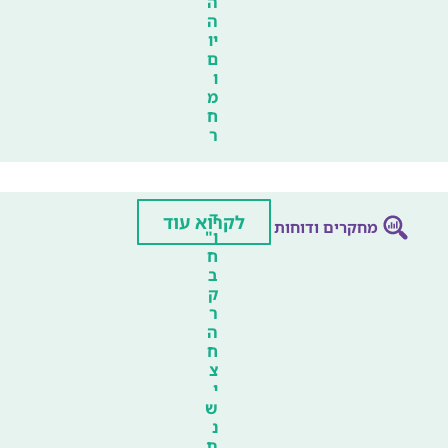
ה
ה
יו
ם
ו
מ
ח
ר
ד
לקרוא עוד
מחקרים ודוחות
ו"
ח
ב
ק
ר
ה
ח
צ
י
ש
נ
ת