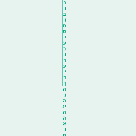
ר
ו
ב
ו
ס
ט
י
ע
ב
ו
ר
ע
י
ד
ן
ה
נ
ה
יג
ה
ה
א
ו
ט