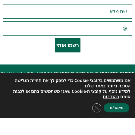
רשמו אותי
תחבורה היום ומחר
הארגון הישראלי לתחבורה בת קימא (ע"ר) |
03-5660823
beyarok@gmail.com
|
אנו משתמשים בקובצי Cookie כדי לספק לך את חוויית הגלישה
כל הזכויות שמורות 2025 |
הצהרת נגישות האתר
|
מדיניות פרטיות
הטובה ביותר באתר שלנו.
למידע נוסף על קובצי ה-Cookie שאנו משתמשים בהם או לכבות
עיצוב: עדי. עיצוב גרפי
|
איפיון, פיתוח ותכנות: קובי משיח – Msite
אותם
בהגדרות
.
Close GDPR Cookie Banner
מאשר/ת