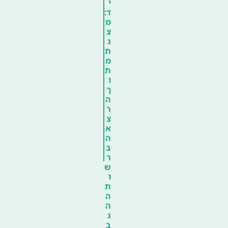
י
ד:
מ
צ
ג
ת
מ
ת
ו
ך
ה
ר
צ
א
ה
ב
ר
ש
ו
ת
ה
ה
ג
ב