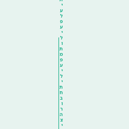
י
ע
ל
פ
ע
י
ל
ו
ת
מ
פ
ע
י
ל
י
ת
ח
ב
ו
ר
ה
צ
י