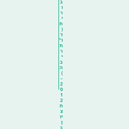
ב
ו
ר
י
ת
(
ד
ו"
ח
ר
י
ב
ה
)
–
2
0
1
2
ח
צ
יו
ן
ב