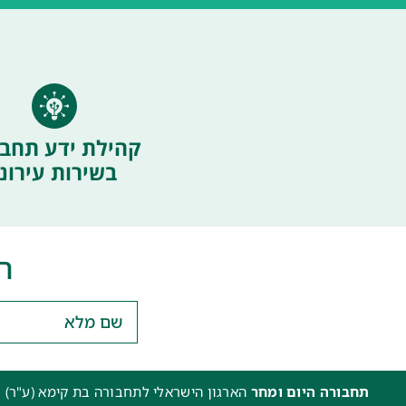
קהילת ידע תחבו
בשירות עירוני
ה
תחבורה היום ומחר
הארגון הישראלי לתחבורה בת קימא (ע"ר) 