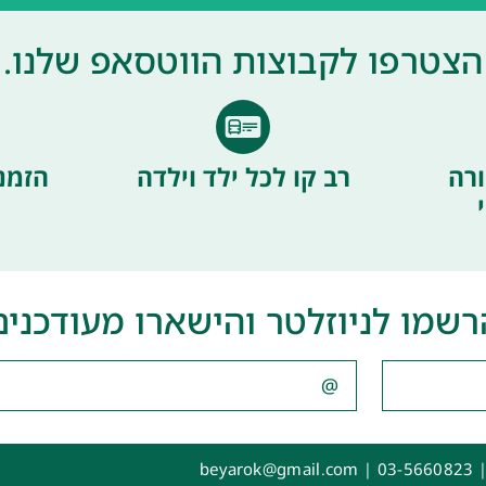
הצטרפו לקבוצות הווטסאפ שלנו.
רה
רב קו לכל ילד וילדה
הזמנ
רשמו לניוזלטר והישארו מעודכנים
|
03-5660823
|
beyarok@gmail.com