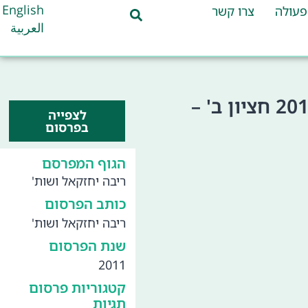
English
פעולה
צרו קשר
العربية
דו"ח בקרה חצי שנתי על פעילות מפעילי תחבורה ציבורית (דו"ח ריבה) – 2011 חציון ב' –
לצפייה
בפרסום
הגוף המפרסם
ריבה יחזקאל ושות'
כותב הפרסום
ריבה יחזקאל ושות'
שנת הפרסום
2011
קטגוריות פרסום
תגיות