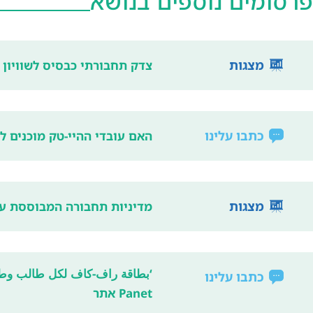
פרסומים נוספים בנושא
מצגות
צדק תחבורתי כבסיס לשוויון 
כתבו עלינו
האם עובדי ההיי-טק מוכנים ל
מצגות
מדיניות תחבורה המבוססת על
‘بطاقة راف-كاف لكل طالب وطا
כתבו עלינו
Panet אתר