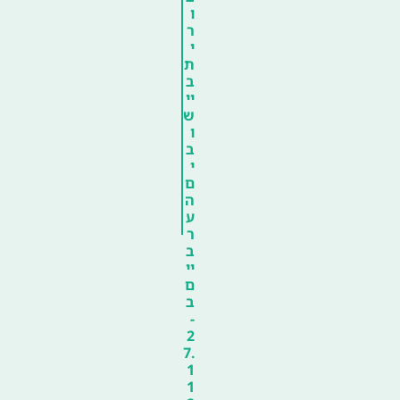
ו
ר
י
ת
ב
יי
ש
ו
ב
י
ם
ה
ע
ר
ב
יי
ם
ב
-
2
7.
1
1