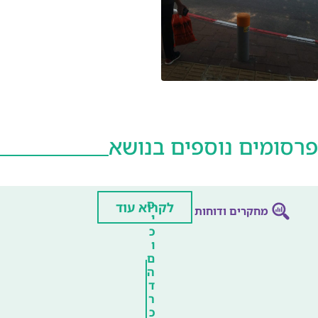
פרסומים נוספים בנושא
ס
לקרוא עוד
מחקרים ודוחות
י
כ
ו
ם
ה
ד
ר
כ