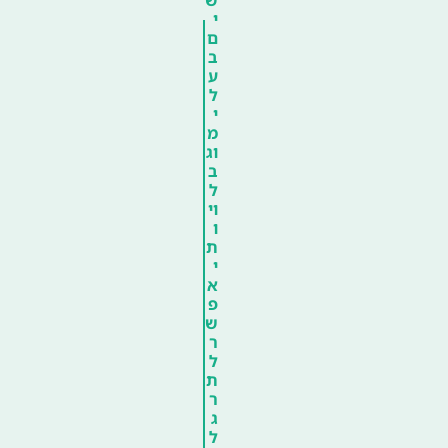
י
ם
ב
ע
ל
י
מ
וג
ב
ל
וי
ו
ת
י
א
פ
ש
ר
ל
ת
ר
ג
ל