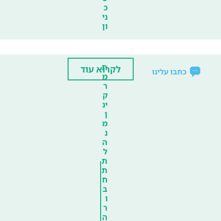
כ
ני
ון
ת
לקרוא עוד
כתבו עלינו
מ
ר
ק
ינ
ן
מ
נ
ה
ל
ת
ת
ח
ב
ו
ר
ה