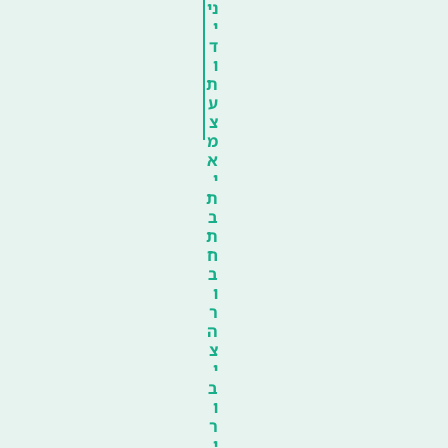
ני
י
ד
ו
ת
ע
צ
מ
א
י
ת
ב
ת
ח
ב
ו
ר
ה
צ
י
ב
ו
ר
י