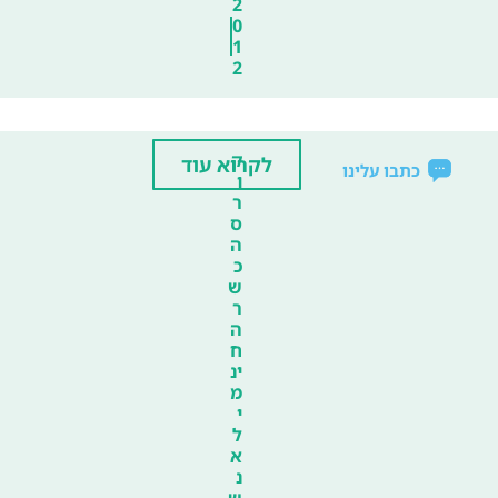
2
0
1
2
ק
לקרוא עוד
כתבו עלינו
ו
ר
ס
ה
כ
ש
ר
ה
ח
ינ
מ
י
ל
א
נ
ש