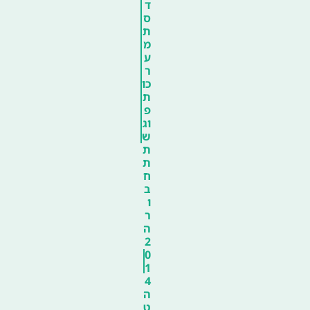
ד
ס
ת
מ
ע
ר
כו
ת
פ
וג
ש
ת
ת
ח
ב
ו
ר
ה
2
0
1
4
ה
ט