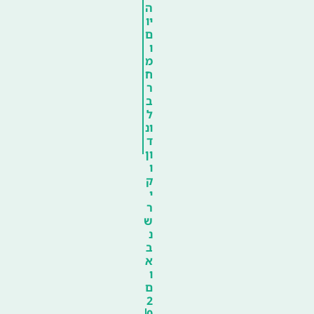
ה
יו
ם
ו
מ
ח
ר
ב
ל
ונ
ד
ון
ו
ק
י
ר
ש
נ
ב
א
ו
ם
2
0