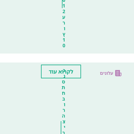
1
2
ע
ר
ו
ץ
1
0
כ
לקרוא עוד
עלונים
נ
ס
ת
ח
ב
ו
ר
ה
צ
י
ב