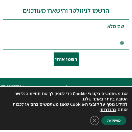
הרשמו לניוזלטר והישארו מעודכנים
רשמו אותי
תחבורה היום ומחר
הארגון הישראלי לתחבורה בת קימא (ע"ר) |
03-5660823
beyarok@gmail.com
|
אנו משתמשים בקובצי Cookie כדי לספק לך את חוויית הגלישה
כל הזכויות שמורות 2025 |
הצהרת נגישות האתר
|
מדיניות פרטיות
הטובה ביותר באתר שלנו.
למידע נוסף על קובצי ה-Cookie שאנו משתמשים בהם או לכבות
עיצוב: עדי. עיצוב גרפי
|
איפיון, פיתוח ותכנות: קובי משיח – Msite
אותם
בהגדרות
.
Close GDPR Cookie Banner
מאשר/ת