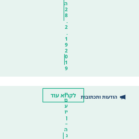
ה
2
8
.
2
.
1
9
2
0
1
9
יו
לקרוא עוד
הודעות ותכתובות
ם
ע
יו
ן
–
ה
נ