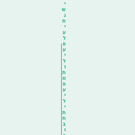
י
ש
נ
ת
י
ע
ל
פ
ע
י
ל
ו
ת
מ
פ
ע
י
ל
י
ת
ח
ב
ו