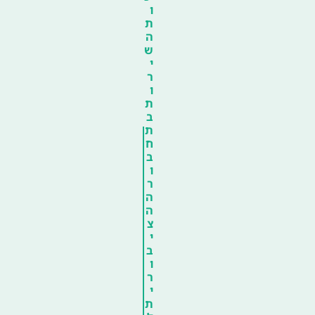
ו
ת
ה
ש
י
ר
ו
ת
ב
ת
ח
ב
ו
ר
ה
ה
צ
י
ב
ו
ר
י
ת