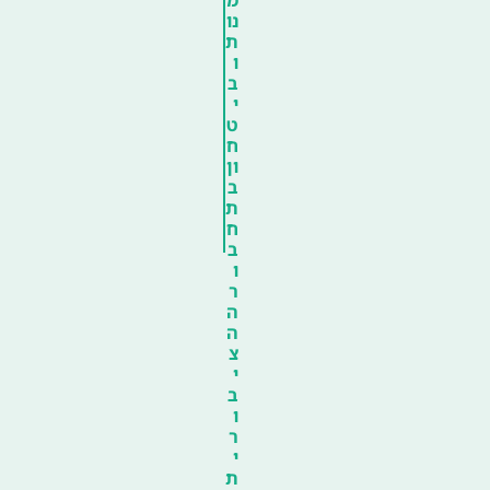
נו
ת
ו
ב
י
ט
ח
ון
ב
ת
ח
ב
ו
ר
ה
ה
צ
י
ב
ו
ר
י
ת