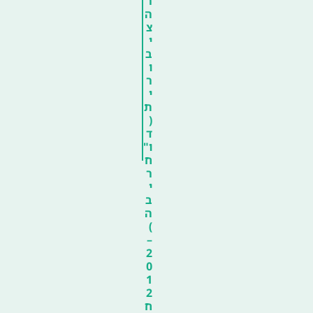
ר
ה
צ
י
ב
ו
ר
י
ת
(
ד
ו"
ח
ר
י
ב
ה
)
–
2
0
1
2
ח