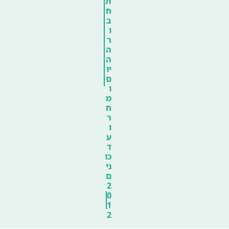
ת
ח
ב
ו
ר
ה
ה
יו
ם
ו
מ
ח
ר
ו
ע
ד
כו
ני
ם
2
0
1
2