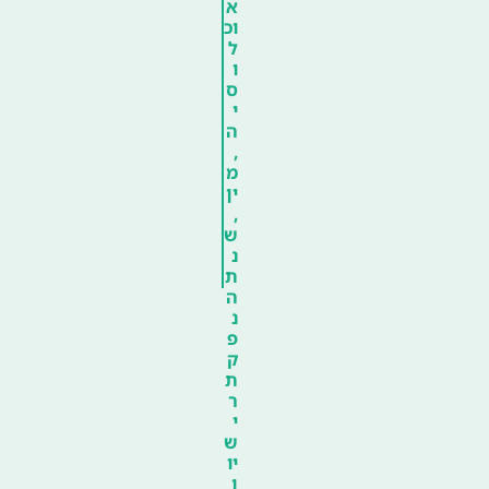
א
וכ
ל
ו
ס
י
ה
,
מ
ין
,
ש
נ
ת
ה
נ
פ
ק
ת
ר
י
ש
יו
ן