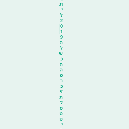
וג
י
ל
2
0
1
9
ה
ל
ש
כ
ה
ה
מ
ר
כ
זי
ת
ל
ס
ט
ט
י