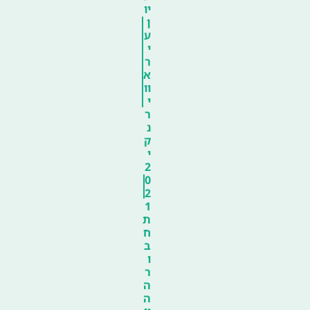
יו
ן
ע
י
ר
א
וו
י
ר
נ
ק
י
2
0
2
1
ת
ח
ב
ו
ר
ה
ה