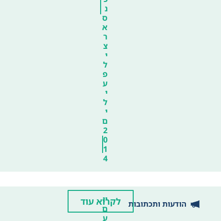
נ
ס
א
ר
צ
י
ל
פ
ע
י
ל
י
ם
2
0
1
4
יו
לקרוא עוד
הודעות ותכתובות
ם
ע