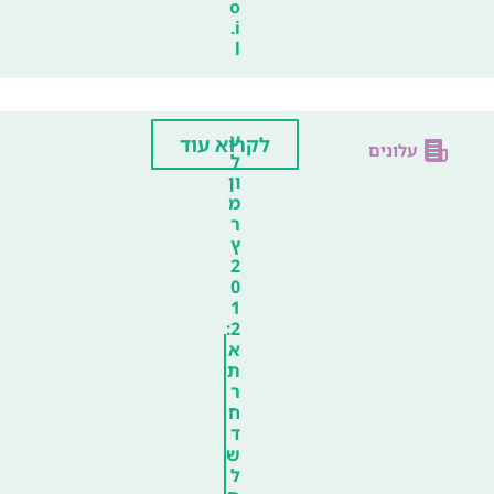
o
.i
l
ע
לקרוא עוד
עלונים
ל
ון
מ
ר
ץ
2
0
1
2:
א
ת
ר
ח
ד
ש
ל