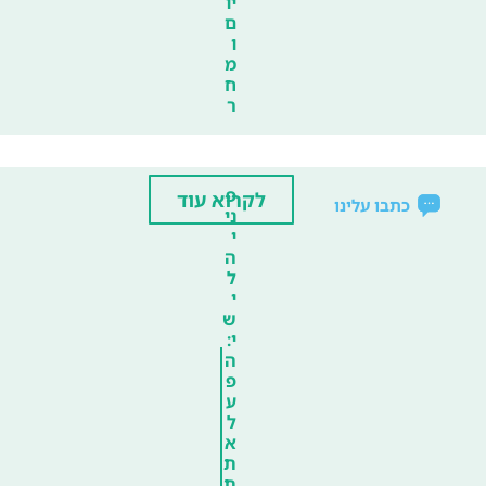
יו
ם
ו
מ
ח
ר
פ
לקרוא עוד
כתבו עלינו
ני
י
ה
ל
י
ש
י:
ה
פ
ע
ל
א
ת
ת