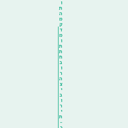
ו
ת
ה
מ
ק
ד
מ
ו
ת
ת
ח
ב
ו
ר
ה
צ
י
ב
ו
ר
י
ת
–
כ