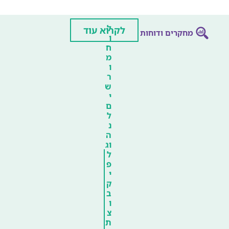
ל
לקרוא עוד
מחקרים ודוחות
ו
ח
מ
ו
ר
ש
י
ם
ל
נ
ה
וג
ל
פ
י
ק
ב
ו
צ
ת