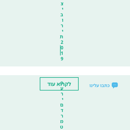
צ
י
ב
ו
ר
י
ת
2
0
1
9
פ
לקרוא עוד
כתבו עלינו
ע
ר
י
ם
ד
ר
מ
ט