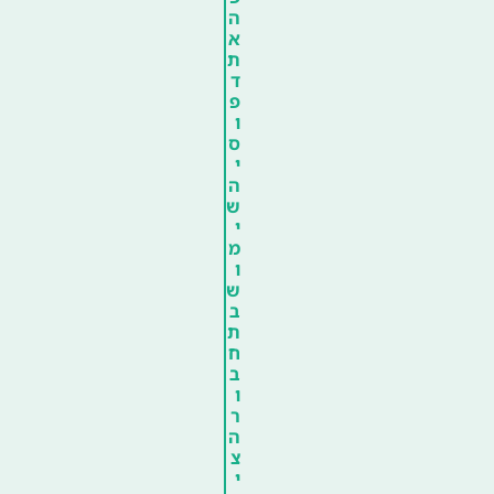
ה
א
ת
ד
פ
ו
ס
י
ה
ש
י
מ
ו
ש
ב
ת
ח
ב
ו
ר
ה
צ
י