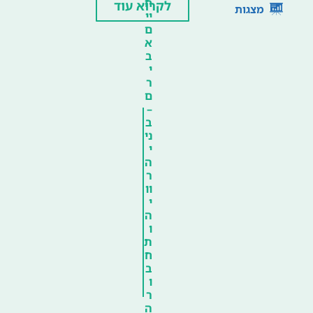
ח
לקרוא עוד
מצגות
יי
ם
א
ב
י
ר
ם
–
ב
ני
י
ה
ר
וו
י
ה
ו
ת
ח
ב
ו
ר
ה