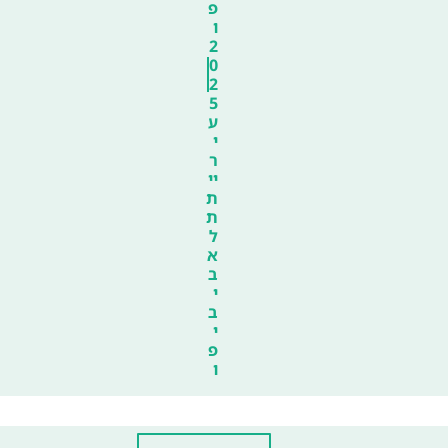
פ
ו
2
0
2
5
ע
י
ר
יי
ת
ת
ל
א
ב
י
ב
י
פ
ו