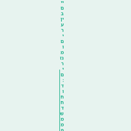
יי
ם
ב
ין
ע
ר
י
ם
ו
מ
גז
ר
י
ם
:
ד
ו
ח
ח
ד
ש
מ
מ
פ