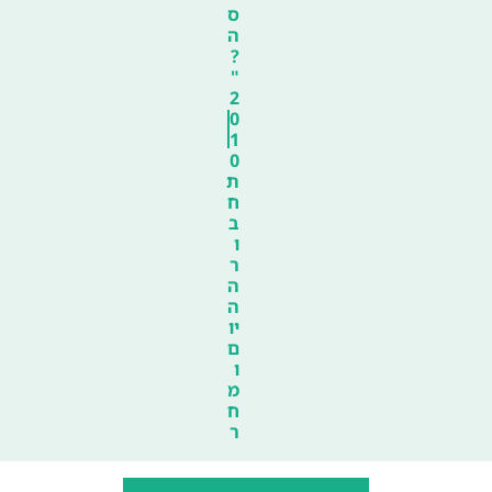
ס
ה
?
"
2
0
1
0
ת
ח
ב
ו
ר
ה
ה
יו
ם
ו
מ
ח
ר