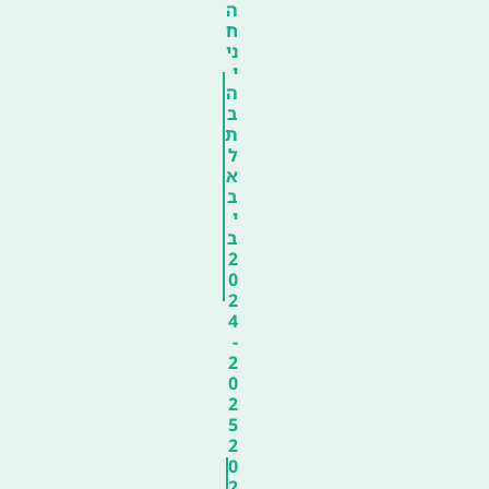
ה
ח
ני
י
ה
ב
ת
ל
א
ב
י
ב
2
0
2
4
-
2
0
2
5
2
0
2