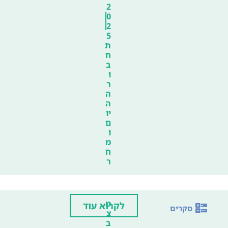
2
0
2
5
ת
ח
ב
ו
ר
ה
ה
יו
ם
ו
מ
ח
ר
מ
לקרוא עוד
סקרים
צ
ב