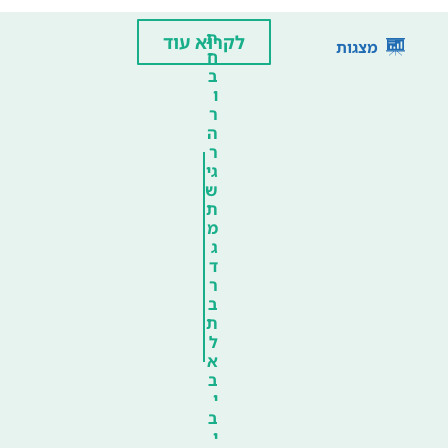
ת
לקרוא עוד
מצגות
ח
ב
ו
ר
ה
ר
גי
ש
ת
מ
ג
ד
ר
ב
ת
ל
א
ב
י
ב
י