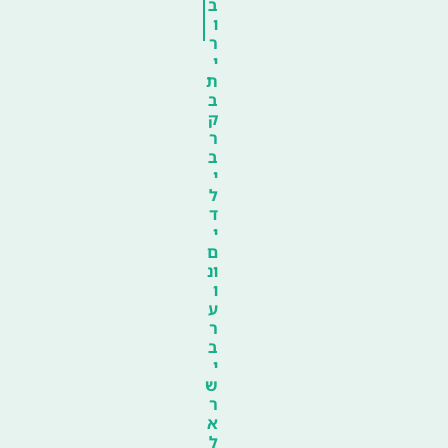
ב
ו
ר
י
ת
ב
ק
ר
ב
י
ל
ד
י
ם
ונ
ו
ע
ר
ב
י
ש
ר
א
ל