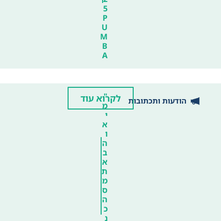
5
P
U
M
B
A
"
לקרוא עוד
הודעות ותכתובות
מ
י
א
ו
ה
ב
א
ת
מ
ס
ה
כ
נ