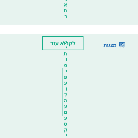
א
ת
ר
ש
לקרוא עוד
מצגות
י
ת
ו
פ
י
פ
ע
ו
ל
ה
ע
ם
ע
ס
ק
י