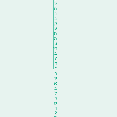
ל
ת
ב
ב
ק
ע
ת
ה
נ
די
ב
?
ד
"
ר
יו
א
ב
ל
ר
מ
ן
2