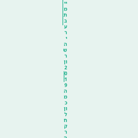
יי
מ
ת
ב
ע
ר
י
ה
ש
ר
ון
2
0
1
9
ה
מ
כ
ון
ל
ח
ק
ר
ה