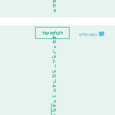
0
1
8
‘ب
לקרוא עוד
כתבו עלינו
ط
اق
ة
را
ف
-ك
ا
ف
لك
ل
ط
ال
ب
و
ط
الب
ة‘