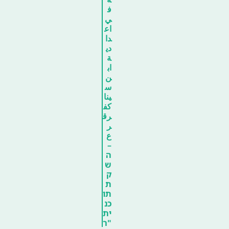
ف
ي
اع
دا
دي
ة
اب
ن
س
ينا
كف
رق
ر
ع
–
ה
ש
ק
ת
תו
כנ
ית
"ר