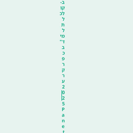
ב-
קו
לכ
ל
ת
ל
מי
ד"
ב
כ
פ
ר
ק
ר
ע
2
0
2
5
P
a
n
e
t