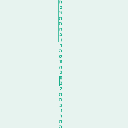
ת
כ
ני
ת
ת
ח
ב
ו
ר
ה
ש
וו
ה
2
0
2
2
ת
ח
ב
ו
ר
ה
ה