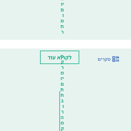
יו
ם
ו
מ
ח
ר
ס
לקרוא עוד
סקרים
ק
ר
מ
יז
ם
ת
ח
ב
ו
ר
ה
מ
ק