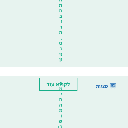
ת
ח
ב
ו
ר
ה
,
ט
כ
ני
ון
צ
לקרוא עוד
מצגות
מ
י
ח
ה
מ
ו
ש
כ