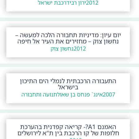
2012
ירון רביד
רכבת ישראל
יום עיון: מדיניות תחבורה הלכה למעשה –
נחשון צוק – מחזירים את העיר אל חיפה
2012
נחשון צוק
התעבורה הרכבתית לנמלי הים התיכון
בישראל
2007
אינג` פנחס בן שאול
תנועה ותחבורה
האמנם A1?- קריאה קפדנית בהערכת
חלופות של קו הרכבת בין ת"א לירושלים