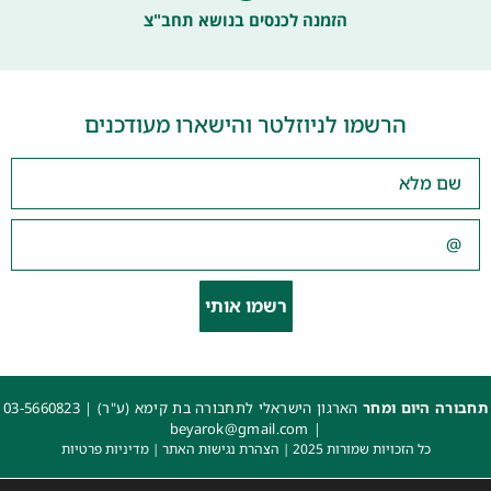
הזמנה לכנסים בנושא תחב"צ
הרשמו לניוזלטר והישארו מעודכנים
רשמו אותי
תחבורה היום ומחר
הארגון הישראלי לתחבורה בת קימא (ע"ר) |
03-5660823
beyarok@gmail.com
|
כל הזכויות שמורות 2025 |
הצהרת נגישות האתר
|
מדיניות פרטיות
עיצוב: עדי. עיצוב גרפי
|
איפיון, פיתוח ותכנות: קובי משיח – Msite