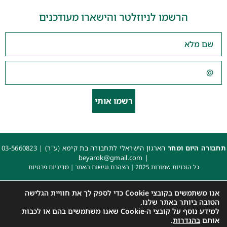
הרשמו לניוזלטר והישארו מעודכנים
רשמו אותי
תחבורה היום ומחר
הארגון הישראלי לתחבורה בת קימא (ע"ר) |
03-5660823
beyarok@gmail.com
|
כל הזכויות שמורות 2025 |
הצהרת נגישות האתר
|
מדיניות פרטיות
עיצוב: עדי. עיצוב גרפי
|
איפיון, פיתוח ותכנות: קובי משיח – Msite
אנו משתמשים בקובצי Cookie כדי לספק לך את חוויית הגלישה
הטובה ביותר באתר שלנו.
למידע נוסף על קובצי ה-Cookie שאנו משתמשים בהם או לכבות
אותם
בהגדרות
.