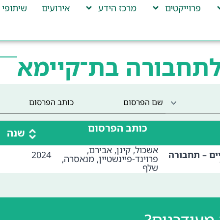
פרוייקטים
מרכז הידע
אירועים
שיתופי 
לתחבורה בת־קיימא
כותב הפרסום
שנה
אשכול, קינן, אבירם,
ים – תחבורה
2024
פרוינד-פיינשטיין, מנאסרה,
שלף
מעודכנים?