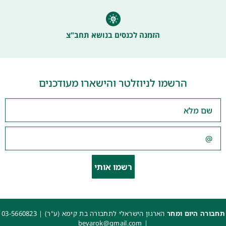
הזמנה לכנסים בנושא תחב"צ
הרשמו לניוזלטר והישארו מעודכנים
רשמו אותי
תחבורה היום ומחר
הארגון הישראלי לתחבורה בת קימא (ע"ר) |
03-5660823
beyarok@gmail.com
|