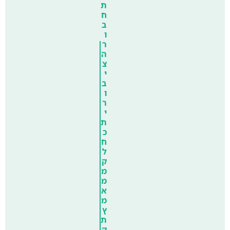
ת
ח
ב
ו
ר
ה
צ
י
ב
ו
ר
י
ת
כ
ח
ל
ק
מ
מ
א
מ
ץ
ת
ק