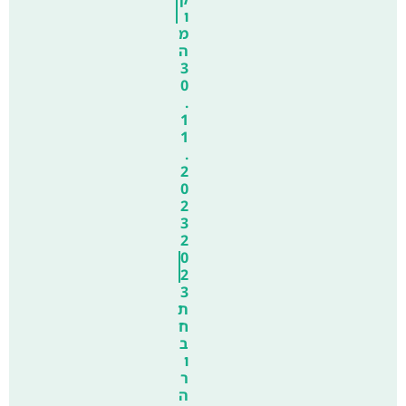
ו
מ
ה
3
0
.
1
1
.
2
0
2
3
2
0
2
3
ת
ח
ב
ו
ר
ה