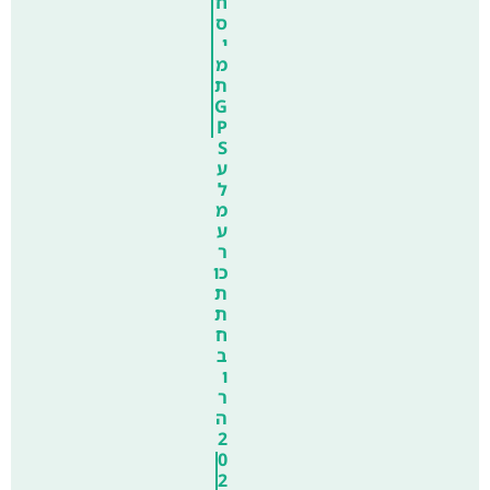
ח
ס
י
מ
ת
G
P
S
ע
ל
מ
ע
ר
כו
ת
ת
ח
ב
ו
ר
ה
2
0
2