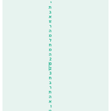
י
ת
ב
א
זו
ר
ה
מ
ל
ח
מ
ה
2
0
2
3
ח
ב
ר
ת
ה
א
ו
ט