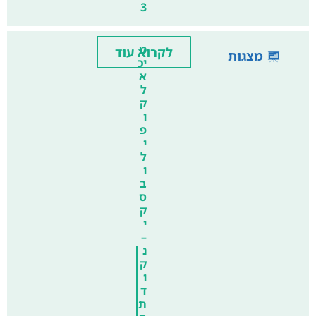
3
מ
לקרוא עוד
מצגות
יכ
א
ל
ק
ו
פ
י
ל
ו
ב
ס
ק
י
–
נ
ק
ו
ד
ת