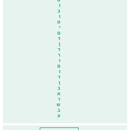
ו
ב
ו
ס
י
ם
ד
ן
ד
ר
ו
ם
ו
ד
ן
ב
א
ר
ש
ב
ע