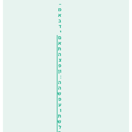
–
מ
א
ב
ד
י
ם
א
ת
ה
צ
פ
ון
:
ה
ה
ש
פ
ע
ו
ת
ש
ל