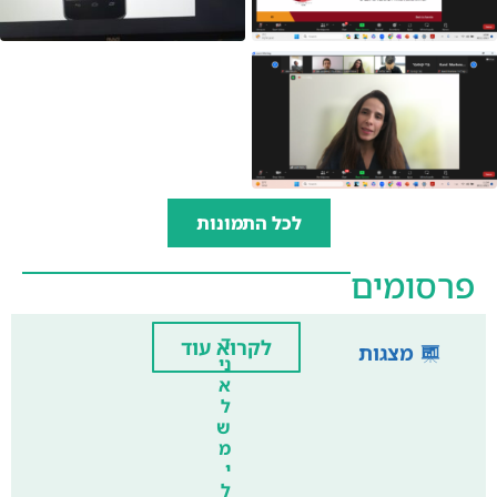
לכל התמונות
פרסומים
ד
לקרוא עוד
מצגות
ני
א
ל
ש
מ
י
ל