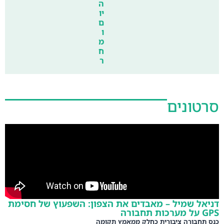
ה
יו
ם
ו
מ
ח
ר
סרטונים
דניאל שמיל – מאבדים את הצפון: השפעוץ של חסימת
GPS על מערכות תחבורה
כנס תחבורה ציבורית כחלק ממאמץ תקומה