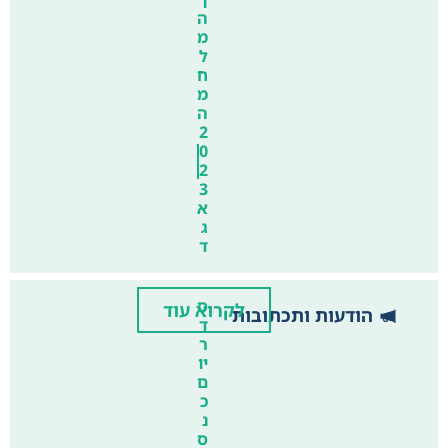
ה
מ
ל
ח
מ
ה
2
0
2
3
א
ג
ד
ס
לקרוא עוד
הודעות ותכתובות
ד
ר
יו
ם
כ
נ
ס