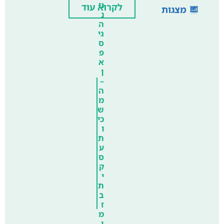
ני
לקרוא עוד
מצגות
נ
ה
גי
ס
פ
א
ן
–
ה
מ
ש
כי
ו
ת
ע
ס
ק
י
ת
ב
ז
מ
ן