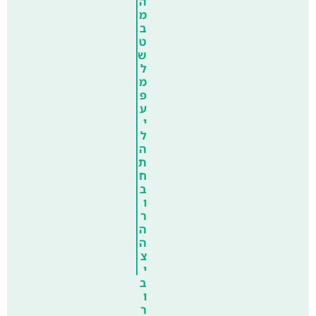
ה
מ
ב
ט
ש
ל
מ
פ
ע
י
ל
ה
ת
ח
ב
ו
ר
ה
ה
צ
י
ב
ו
ר