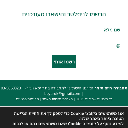
הרשמו לניוזלטר והישארו מעודכנים
רשמו אותי
תחבורה היום ומחר
הארגון הישראלי לתחבורה בת קימא (ע"ר) |
03-5660823
beyarok@gmail.com
|
כל הזכויות שמורות 2025 |
הצהרת נגישות האתר
|
מדיניות פרטיות
עיצוב: עדי. עיצוב גרפי
|
איפיון, פיתוח ותכנות: קובי משיח – Msite
אנו משתמשים בקובצי Cookie כדי לספק לך את חוויית הגלישה
הטובה ביותר באתר שלנו.
למידע נוסף על קובצי ה-Cookie שאנו משתמשים בהם או לכבות