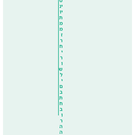
ט
ינ
יו
ת
מ
מ
ז
ר
ח
י
ר
ו
ש
ל
י
ם
ב
ת
ח
ב
ו
ר
ה
ה