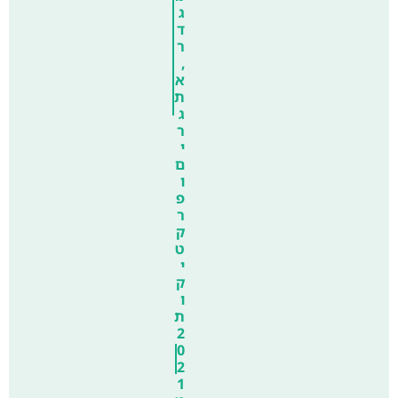
ג
ד
ר
,
א
ת
ג
ר
י
ם
ו
פ
ר
ק
ט
י
ק
ו
ת
2
0
2
1