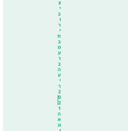
צ
י
ב
ו
ר
י
ת
ב
מ
ע
ר
ב
ה
ע
י
ר
2
0
2
1
ה
א
ונ
י