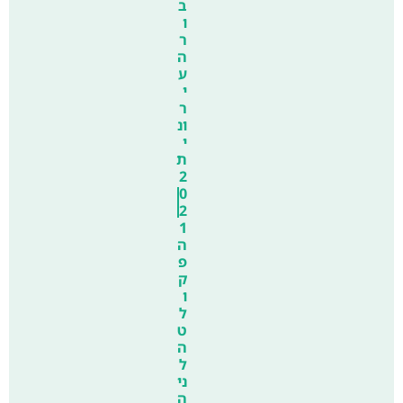
ב
ו
ר
ה
ע
י
ר
ונ
י
ת
2
0
2
1
ה
פ
ק
ו
ל
ט
ה
ל
ני
ה