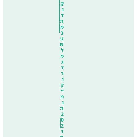
ק
ו
ד
ת
מ
ב
ט
ש
ל
מ
ג
ד
ר
ו
ק
יי
מ
ו
ת
2
0
2
1