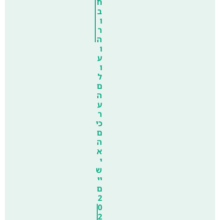
ח
ב
ו
ר
ה
ו
ע
ו
ל
ם
ה
ע
ר
כי
ם
ה
א
י
ש
יי
ם
2
0
2