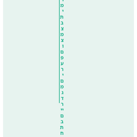
מ
י
ת
ב
צ
מ
צ
ו
ם
פ
ע
ר
י
ם
מ
ג
ד
ר
יי
ם
ב
ת
ח