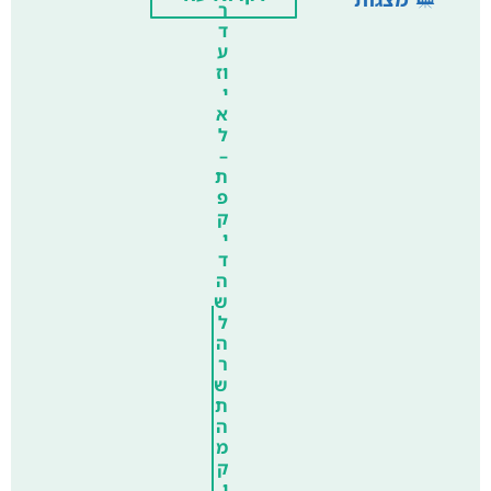
ר
ד
ע
וז
י
א
ל
–
ת
פ
ק
י
ד
ה
ש
ל
ה
ר
ש
ת
ה
מ
ק
ו