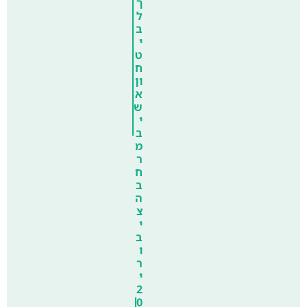
ך
ל
ב
י
ט
ח
ון
א
ש
י
ב
מ
ר
ח
ב
ה
צ
י
ב
ו
ר
י
2
0