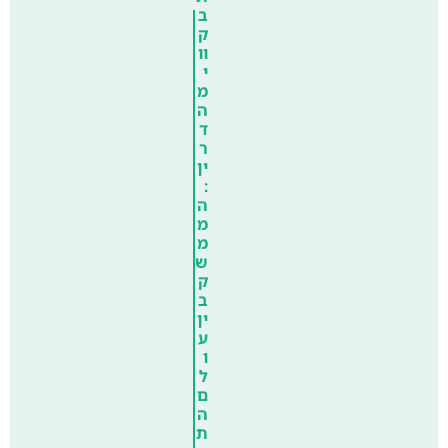
ב
ק
וו
י
מ
ה
ד
ר
ין
:
ה
מ
מ
ש
ק
ב
ין
ע
ו
ל
ם
ה
ת