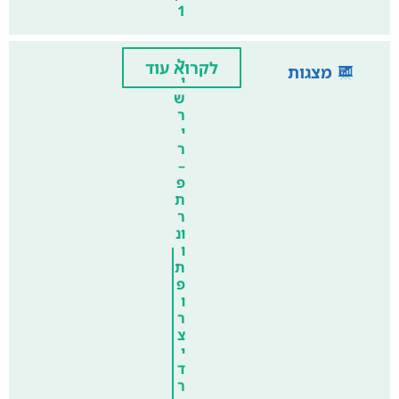
1
ל
לקרוא עוד
מצגות
י
ש
ר
י
ר
–
פ
ת
ר
ונ
ו
ת
פ
ו
ר
צ
י
ד
ר