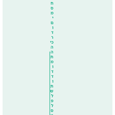
ח
ס
מ
י
ם
ו
ד
ר
כי
ה
ה
ת
מ
ו
ד
ד
ו
ת
ש
ל
פ
ל
ס