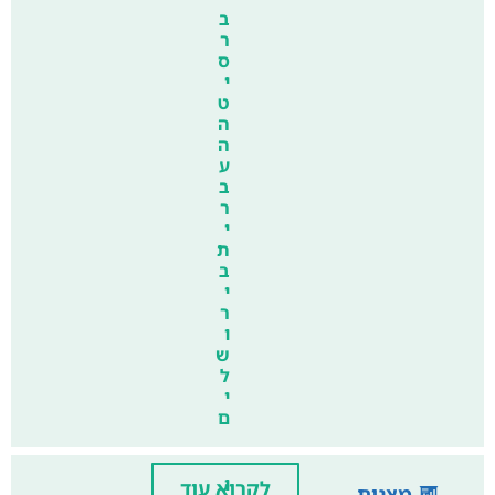
ב
ר
ס
י
ט
ה
ה
ע
ב
ר
י
ת
ב
י
ר
ו
ש
ל
י
ם
ו
לקרוא עוד
מצגות