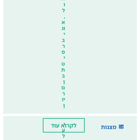
ו
ל
,
א
ונ
י
ב
ר
ס
י
ט
ת
ב
ן
גו
ר
יו
ן
י
לקרוא עוד
מצגות
ע
ל