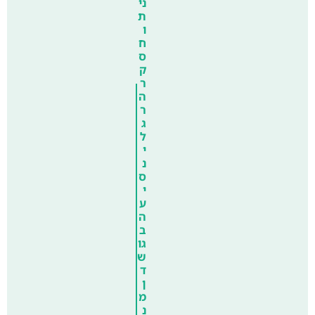
ני
ת
ו
ח
ס
ק
ר
ה
ר
ג
ל
י
נ
ס
י
ע
ה
ב
גו
ש
ד
ן
מ
נ