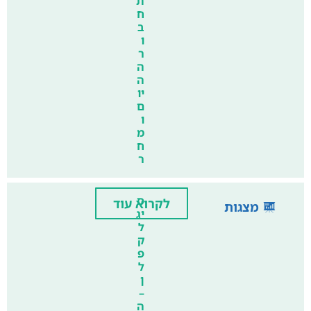
ת
ח
ב
ו
ר
ה
ה
יו
ם
ו
מ
ח
ר
ס
לקרוא עוד
מצגות
יג
ל
ק
פ
ל
ן
–
ה