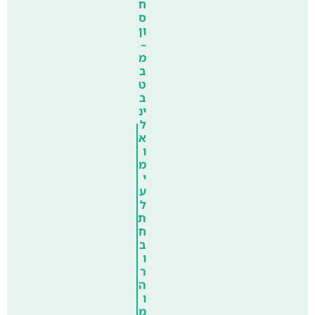
ח
ס
ון
–
מ
ב
ט
ב
ינ
ל
א
ו
מ
י
ע
ל
ת
ח
ב
ו
ר
ה
ו
מ