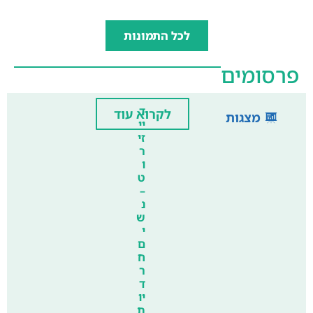
לכל התמונות
פרסומים
ד
לקרוא עוד
מצגות
יי
זי
ר
ו
ט
–
נ
ש
י
ם
ח
ר
ד
יו
ת