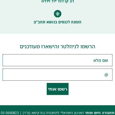
רב קו לכל ילד וילדה
הזמנה לכנסים בנושא תחב"צ
הרשמו לניוזלטר והישארו מעודכנים
רשמו אותי
תחבורה היום ומחר
הארגון הישראלי לתחבורה בת קימא (ע"ר) |
03-5660823