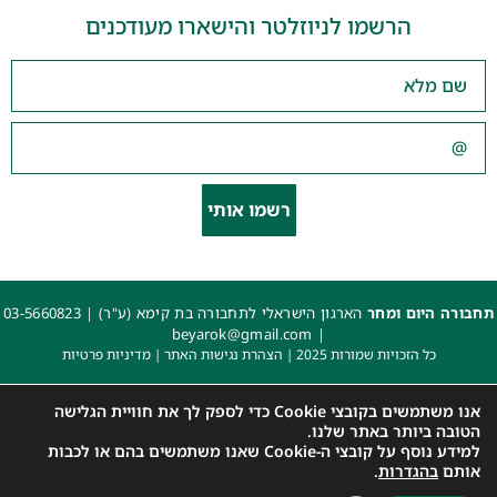
הרשמו לניוזלטר והישארו מעודכנים
רשמו אותי
תחבורה היום ומחר
הארגון הישראלי לתחבורה בת קימא (ע"ר) |
03-5660823
beyarok@gmail.com
|
כל הזכויות שמורות 2025 |
הצהרת נגישות האתר
|
מדיניות פרטיות
עיצוב: עדי. עיצוב גרפי
|
איפיון, פיתוח ותכנות: קובי משיח – Msite
אנו משתמשים בקובצי Cookie כדי לספק לך את חוויית הגלישה
הטובה ביותר באתר שלנו.
למידע נוסף על קובצי ה-Cookie שאנו משתמשים בהם או לכבות
אותם
בהגדרות
.