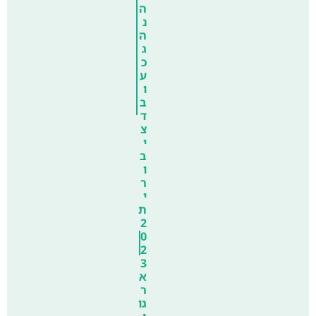
ה
נ
ה
ג
כ
ע
ו
ב
ד
צ
י
ב
ו
ר
י
ת
2
0
2
3
א
ר
גו