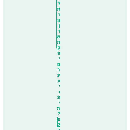
ל
ת
כ
נו
ן
ר
ש
ת
ק
וו
י
ם
ב
ינ
ע
י
ר
ונ
י
ת
2
0
2