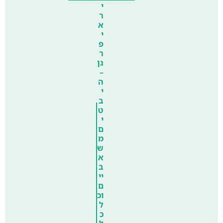
י
ר
א
י
פ
ר
גן
–
ה
י
ב
ט
י
ם
מ
ש
א
ב
יי
ם
וכ
ל
כ