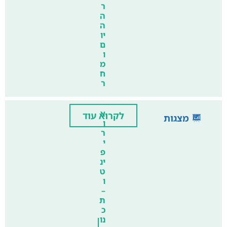
ר
ה
ה
יו
ם
ו
מ
ח
ר
א
לקרוא עוד
מצגות
ו
ר
י
פ
ינ
ט
ו
–
ת
כ
נו