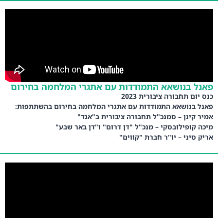
פאנל בנושאא התמודדות עם אתגרי המלחמה בחירום
כנס יום תחבורה ציבורית 2023
פאנל בנושאא התמודדות עם אתגרי המלחמה בחירום בהשתתפות:
אמיר קינן – סמנכ"ל תחבורה ציבורית ב"אגד"
מיכה קופילובסקי – מנכ"ל "דן דרום" ו"דן באר שבע"
אריק סיני – יו"ר חברת "קווים"
עמיחי לוי – מנהל אגף רישוי ותפעול, הרשות הארצית לתחבורה
ציבורית