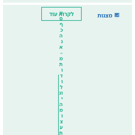
א
לקרוא עוד
מצגות
ס
ף
כ
ה
נ
א
–
מ
ת
ו
ד
ו
ל
וג
י
ה
מ
ו
צ
ע
ת