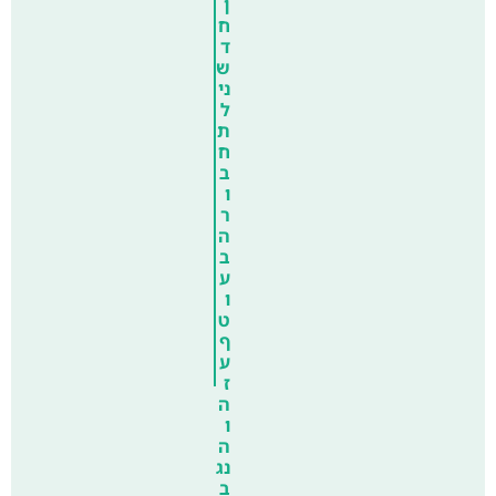
ן
ח
ד
ש
ני
ל
ת
ח
ב
ו
ר
ה
ב
ע
ו
ט
ף
ע
ז
ה
ו
ה
נג
ב