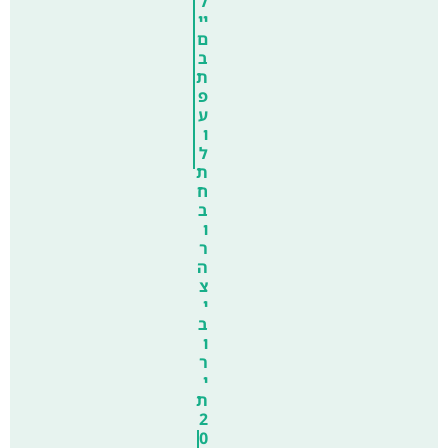
ל
יי
ם
ב
ת
פ
ע
ו
ל
ת
ח
ב
ו
ר
ה
צ
י
ב
ו
ר
י
ת
2
0