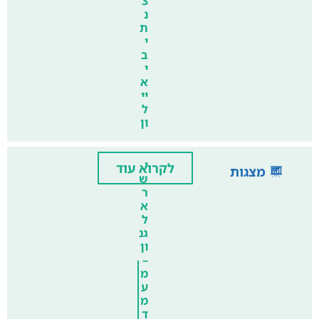
3
נ
ת
י
ב
י
א
יי
ל
ון
י
לקרוא עוד
מצגות
ש
ר
א
ל
גנ
ון
–
מ
ע
מ
ד