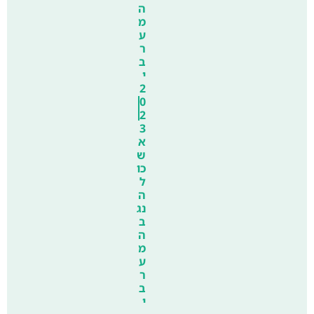
ה
מ
ע
ר
ב
י
2
0
2
3
א
ש
כו
ל
ה
נג
ב
ה
מ
ע
ר
ב
י