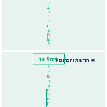
י
ב
ו
ר
י
ת
2
0
2
3
ס
לקרוא עוד
הודעות ותכתובות
ד
ר
יו
ם
כ
נ
ס
יו
ם
ת