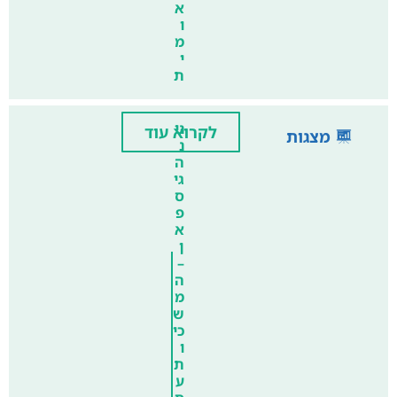
א
ו
מ
י
ת
ני
לקרוא עוד
מצגות
נ
ה
גי
ס
פ
א
ן
–
ה
מ
ש
כי
ו
ת
ע