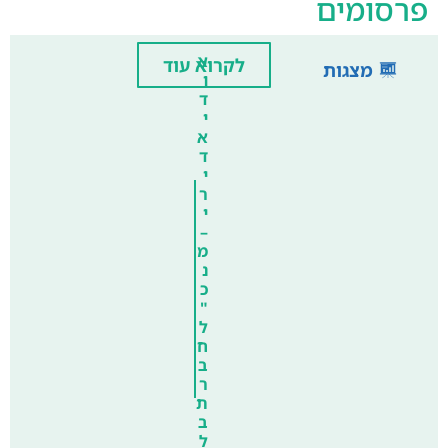
פרסומים
א
לקרוא עוד
מצגות
ו
ד
י
א
ד
י
ר
י
–
מ
נ
כ
"
ל
ח
ב
ר
ת
ב
ל