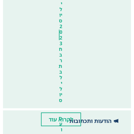
י
ל
יו
ס
2
0
2
3
ח
ב
ר
ת
ב
ל
י
ל
יו
ס
ת
לקרוא עוד
הודעות ותכתובות
ע
ו