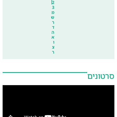
2
3
מ
ש
ר
ד
ה
א
ו
צ
ר
סרטונים