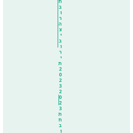
ח
ב
ו
ר
ה
צ
י
ב
ו
ר
י
ת
2
0
2
3
2
0
2
3
ת
ח
ב
ו