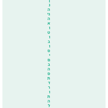
ן
נ
ה
גי
ה
א
ו
ט
ו
ב
ו
ס
י
ם
ב
ה
ס
ת
ד
ר
ו
ת
ה
ל