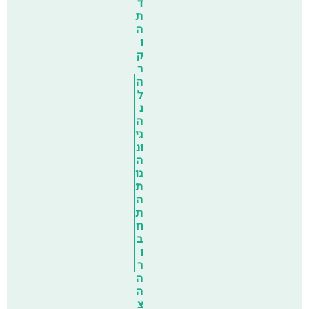
ד
ת
ה
ו
ק
ר
ה
ל
נ
ה
גי
ונ
ה
גו
ת
ה
ת
ח
ב
ו
ר
ה
ה
צ