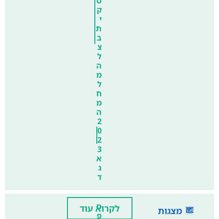
ס
ק
י
ת
ב
צ
ל
ה
מ
ל
ח
מ
ה
2
0
2
3
א
ג
ד
ס
לקרוא עוד
מצגות
פ