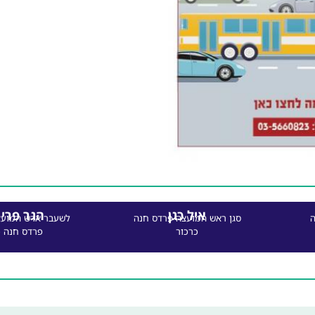
איל כגן
הגר פרי 
ה
סגן ראש המועצה פרדס חנה
לשעבר ארש המועצ
כרכור
פרדס חנה כ