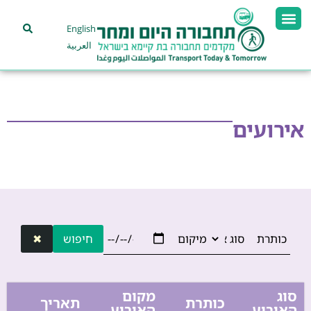
English
العربية
אירועים
חיפוש
✖
סוג
מקום
כותרת
תאריך
האירוע
האירוע