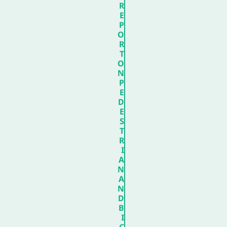
R
E
P
O
R
T
O
N
P
E
D
E
S
T
R
I
A
N
A
N
D
B
I
C