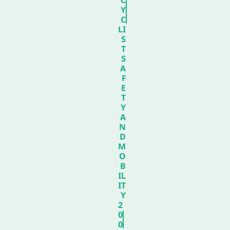
Y
C
LI
S
T
S
A
F
E
T
Y
A
N
D
M
O
B
IL
IT
Y
2
0
0