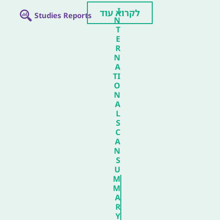
I
לקרוא עוד
Studies Reports
N
T
E
R
N
A
TI
O
N
A
L
S
C
A
N
S
U
M
M
A
R
Y