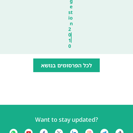
g
e
st
io
n
2
0
1
0
לכל הפרסומים בנושא
Want to stay updated?