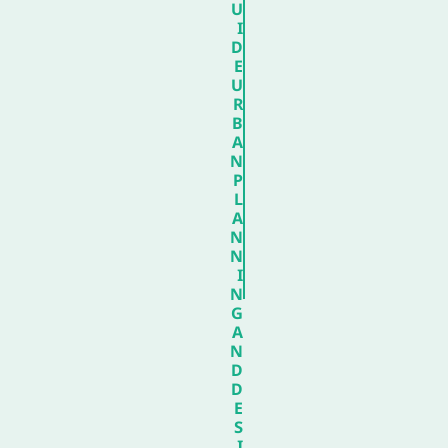
U
I
D
E
U
R
B
A
N
P
L
A
N
N
I
N
G
A
N
D
D
E
S
I