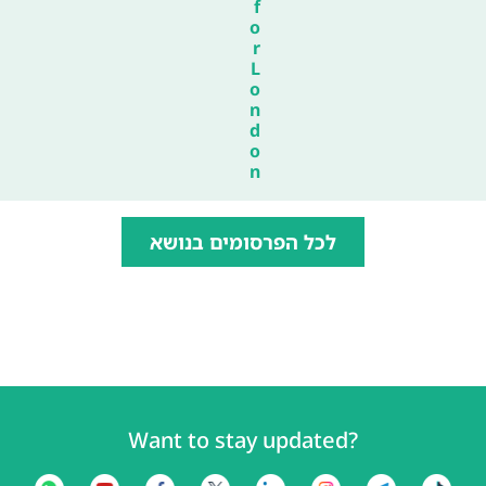
f
o
r
L
o
n
d
o
n
לכל הפרסומים בנושא
Want to stay updated?