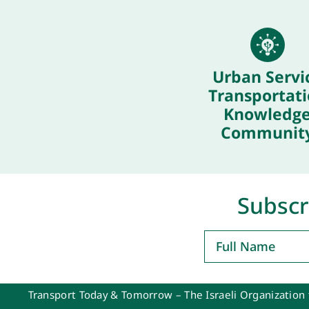
Urban Servi
Transportat
Knowledg
Communit
Subscr
Transport Today & Tomorrow – The Israeli Organization 