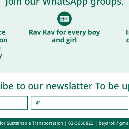
Join our WhatsApp groups.
ce
Rav Kav for every boy
I
ion
and girl
e
y
ibe to our newslatter To be 
for Sustainable Transportation |
03-5660823
|
beyarok@gmai