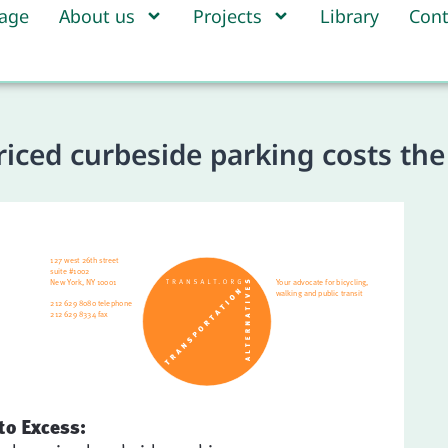
age
About us
Projects
Library
Cont
riced curbeside parking costs th