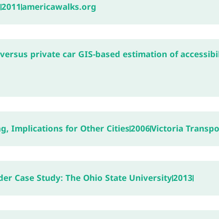
a
2011
americawalks.org
versus private car GIS-based estimation of accessibil
, Implications for Other Cities
2006
Victoria Transpo
der Case Study: The Ohio State University
2013