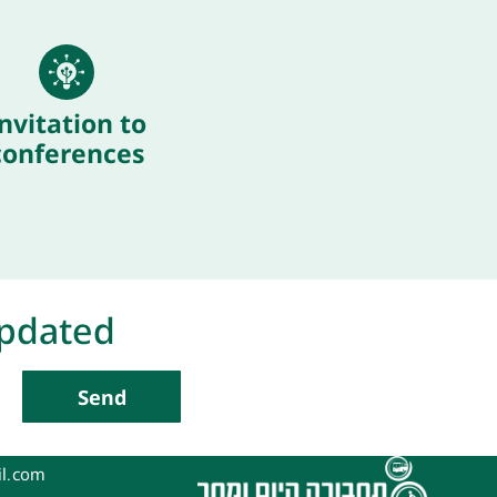
nvitation to
conferences
updated
Send
l.com