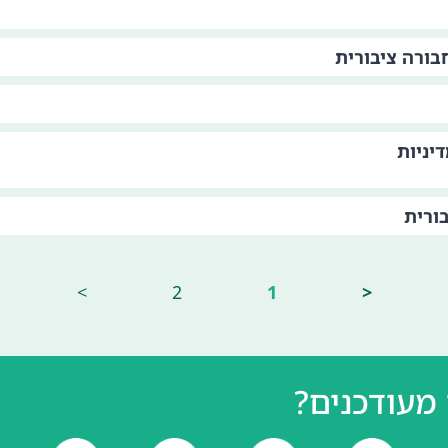
בורה ציבורית
יניות
ורית
>
2
1
<
מעודכנים?