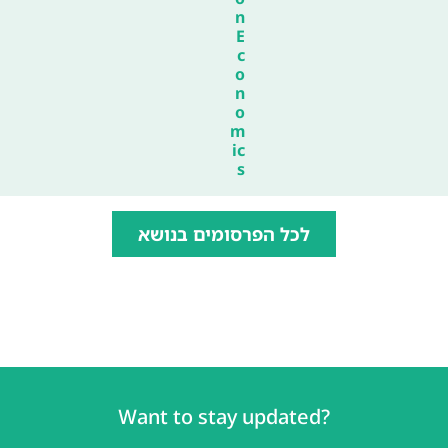
n
E
c
o
n
o
m
ic
s
לכל הפרסומים בנושא
Want to stay updated?