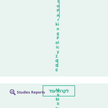
t
o
P
a
r
ki
n
g
P
ol
ic
y
2
0
0
0
M
לקרוא עוד
Studies Reports
o
bi
li