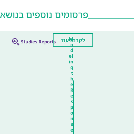
פרסומים נוספים בנושא
M
לקרוא עוד
Studies Reports
o
d
el
in
g
t
h
e
R
e
s
p
o
n
s
e