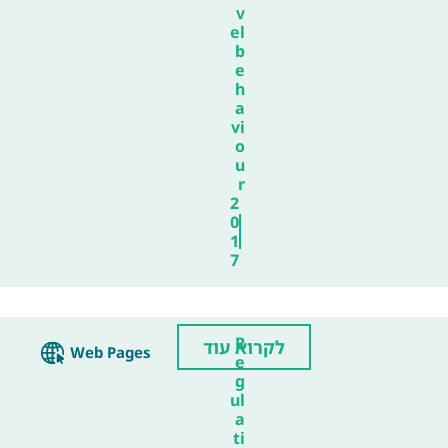
v
el
b
e
h
a
vi
o
u
r
2
0
1
7
R
לקרוא עוד
Web Pages
e
g
ul
a
ti