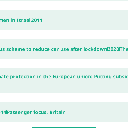
en in Israel
2011
us scheme to reduce car use after lockdown
2020
The
mate protection in the European union: Putting subsid
014
Passenger focus, Britain