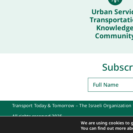
Urban Servi
Transportat
Knowledg
Communit
Subscr
Transport Today & Tomorrow – The Israeli Organization 
All rights reserved 2025
We are using cookies to 
Design: Adi. Graphic Design
|
Development and Programming: Kobi Mash
You can find out more ab