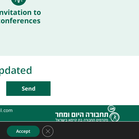
nvitation to
conferences
updated
Send
l.com
Close GDPR Cookie Banner
Accept