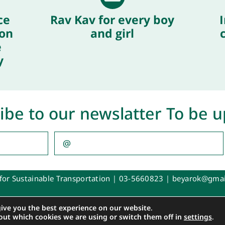
ce
Rav Kav for every boy
I
ion
and girl
e
y
ibe to our newslatter To be 
for Sustainable Transportation |
03-5660823
|
beyarok@gmai
give you the best experience on our website.
iah- Msite
out which cookies we are using or switch them off in
settings
.