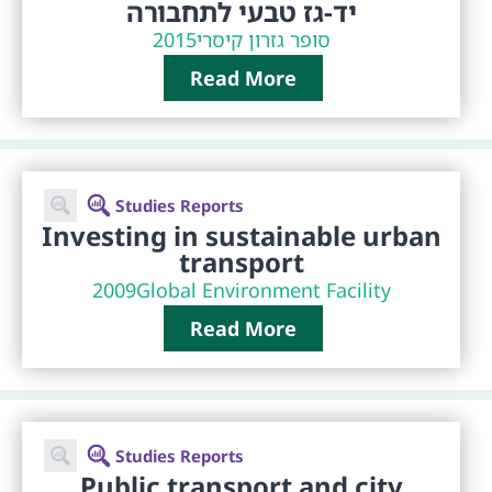
יד-גז טבעי לתחבורה
2015
רון קיסרי
סופר גז
Read More
Studies Reports
Investing in sustainable urban
transport
2009
Global Environment Facility
Read More
Studies Reports
Public transport and city