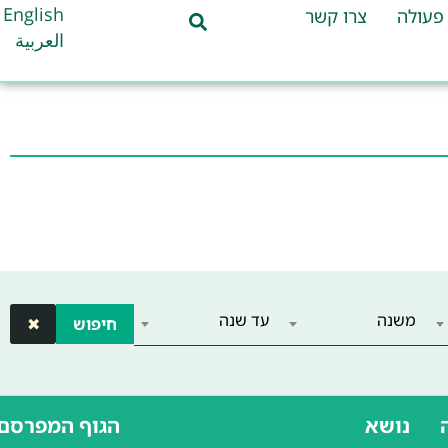
English
פעולה
צרו קשר
العربية
משנה
עד שנה
חיפוש
✖
נושא
הגוף המפרסם