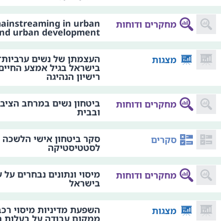
ainstreaming in urban
מחקרים ודוחות
and urban development
העצמתן של נשים ערביות־
מצגות
בישראל בגיל אמצע החיים
רישיון הנהיגה
ביטחון נשים במרחב הציבו
מחקרים ודוחות
ובבית
סקר ביטחון אישי הלשכה 
סקרים
לסטטיסטיקה
מיסוי ונתונים נבחרים על 
מחקרים ודוחות
בישראל
השפעת מדיניות מיסוי רכב
מצגות
ממקום עבודה על בעלות רכ