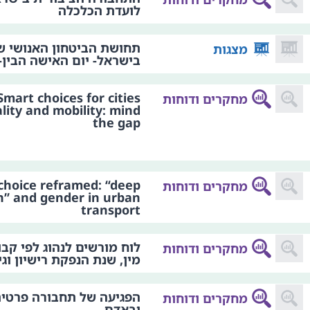
לועדת הכלכלה
תחושת הביטחון האנושי ש
מצגות
בישראל- יום האישה הבין-לאומ
Smart choices for cities
מחקרים ודוחות
ity and mobility: mind
the gap
 choice reframed: “deep
מחקרים ודוחות
on” and gender in urban
transport
לוח מורשים לנהוג לפי קבו
מחקרים ודוחות
מין, שנת הנפקת רישיון וגי
הפגיעה של תחבורה פרטי
מחקרים ודוחות
ובאדם