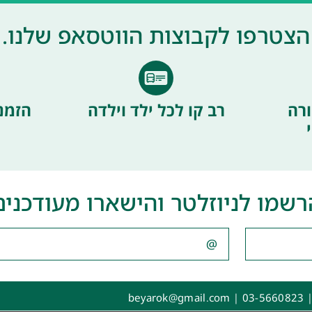
הצטרפו לקבוצות הווטסאפ שלנו.
רה
רב קו לכל ילד וילדה
הזמנ
רשמו לניוזלטר והישארו מעודכנים
|
03-5660823
|
beyarok@gmail.com