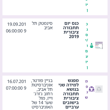
יו
ן
כנס יום
סינמטק תל
19.09.201
כ
תחבורה
אביב
נ
9 06:00:00
ציבורית
ס
2019
/י
ו
ם
ע
יו
ן
מפגש
בניין פורטר,
16.07.201
מ
למידה שני
אוניברסיטת
פ
9 07:00:00
בנושא
תל אביב,
ג
תחבורה
רחוב ג'ורג'
ש
ציבורית
וייז, מול
בישובים
שער 14 של
ערביים
האוניברסיט