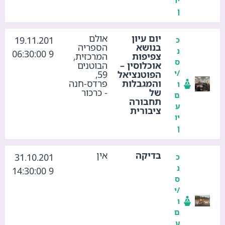
ן
יום עיון
אולם
19.11.201
כ
בנושא
הספריה
נ
9 06:30:00
צפיפות
המרכזית,
ס
אוכלוסין –
הבוטנים
/י
הפוטנציאל
59,
והמגבלות
פרדס-חנה
ו
של
- כרכור
ם
תחבורה
ע
ציבורית
יו
ן
בדיקה
אין
31.10.201
כ
נ
9 14:30:00
ס
/י
ו
ם
ע