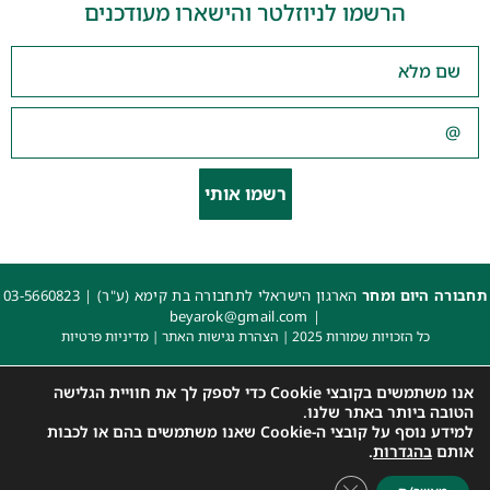
הרשמו לניוזלטר והישארו מעודכנים
רשמו אותי
תחבורה היום ומחר
הארגון הישראלי לתחבורה בת קימא (ע"ר) |
03-5660823
beyarok@gmail.com
|
כל הזכויות שמורות 2025 |
הצהרת נגישות האתר
|
מדיניות פרטיות
עיצוב: עדי. עיצוב גרפי
|
איפיון, פיתוח ותכנות: קובי משיח – Msite
אנו משתמשים בקובצי Cookie כדי לספק לך את חוויית הגלישה
הטובה ביותר באתר שלנו.
למידע נוסף על קובצי ה-Cookie שאנו משתמשים בהם או לכבות
אותם
בהגדרות
.
Close GDPR Cookie Banner