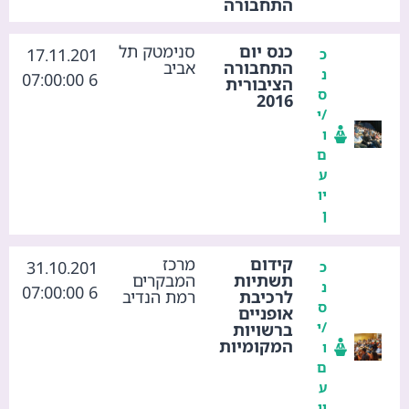
התחבורה
כנס יום
סנימטק תל
17.11.201
כ
התחבורה
אביב
נ
6 07:00:00
הציבורית
ס
2016
/י
ו
ם
ע
יו
ן
קידום
מרכז
31.10.201
כ
תשתיות
המבקרים
נ
6 07:00:00
לרכיבת
רמת הנדיב
ס
אופניים
/י
ברשויות
המקומיות
ו
ם
ע
יו