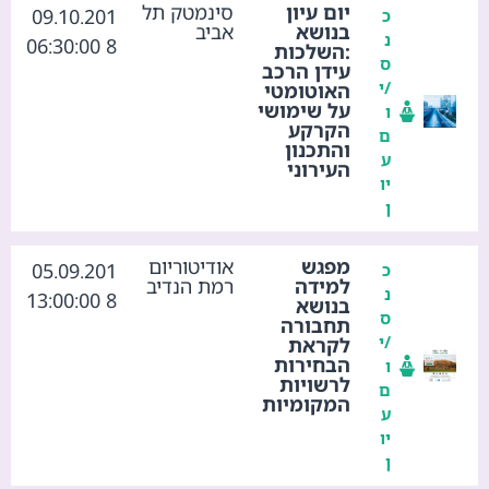
יום עיון
סינמטק תל
09.10.201
כ
בנושא
אביב
נ
8 06:30:00
:השלכות
ס
עידן הרכב
/י
האוטומטי
על שימושי
ו
הקרקע
ם
והתכנון
ע
העירוני
יו
ן
מפגש
אודיטוריום
05.09.201
כ
למידה
רמת הנדיב
נ
8 13:00:00
בנושא
ס
תחבורה
/י
לקראת
הבחירות
ו
לרשויות
ם
המקומיות
ע
יו
ן