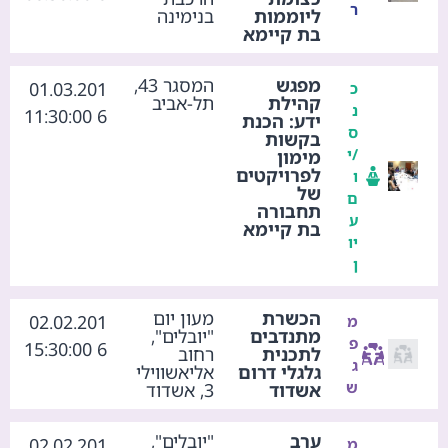
ר
ליוממות
בנימינה
בת קיימא
מפגש
המסגר 43,
01.03.201
כ
קהילת
תל-אביב
נ
6 11:30:00
ידע: הכנת
ס
בקשות
/י
מימון
לפרויקטים
ו
של
ם
תחבורה
ע
בת קיימא
יו
ן
הכשרת
מעון יום
02.02.201
מ
מתנדבים
"יובלים",
פ
6 15:30:00
לתכנית
רחוב
ג
גלגלי דרום
אליאשווילי
ש
אשדוד
3, אשדוד
ערב
"יובלים",
02.02.201
מ