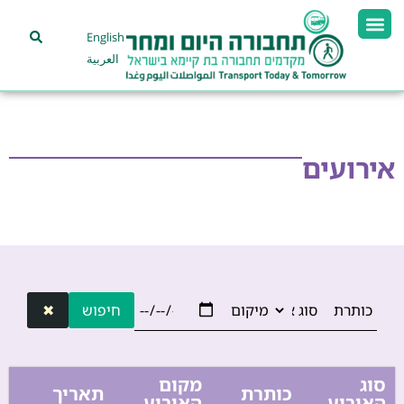
English
العربية
אירועים
חיפוש
✖
סוג
מקום
כותרת
תאריך
האירוע
האירוע