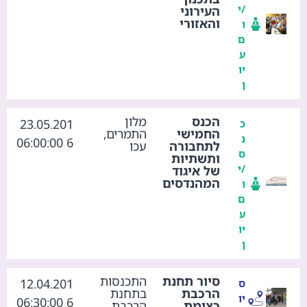
/י
העירוני
והאזורי
ו
ם
ע
יו
ן
הכנס
מלון
23.05.201
כ
החמישי
התמרים,
נ
6 06:00:00
לתחבורה
עכו
ס
ותשתיות
/י
של איגוד
המהנדסים
ו
ם
ע
יו
ן
סיור תחנת
התכנסות
12.04.201
ס
הרכבת
בתחנת
יו
6 06:30:00
כצומת
הרכבת