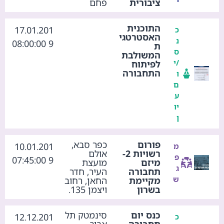
ציבורית
פחם
התוכנית
17.01.201
כ
האסטרטגי
נ
9 08:00:00
ת
ס
המשולבת
/י
לפיתוח
התחבורה
ו
ם
ע
יו
ן
פורום
כפר סבא,
10.01.201
מ
רשויות 2-
אולם
פ
9 07:45:00
מיזם
מועצת
ג
תחבורה
העיר, חדר
ש
מקיימת
החאן, רחוב
בשרון
ויצמן 135.
כנס יום
סינמטק תל
12.12.201
כ
תחבורה
אביב