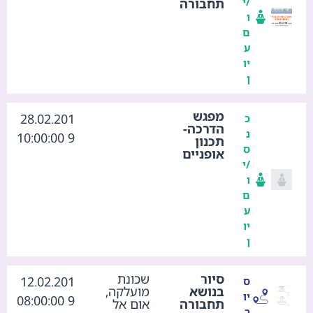
/י
תחבורה
ו
ם
ע
יו
ן
מפגש
28.02.201
כ
הדרכה-
נ
9 10:00:00
תכנון
ס
אופניים
/י
ו
ם
ע
יו
ן
סיור
שכונת
12.02.201
ס
בנושא
מועלקה,
יו
9 08:00:00
תחבורה
אום אל
ר