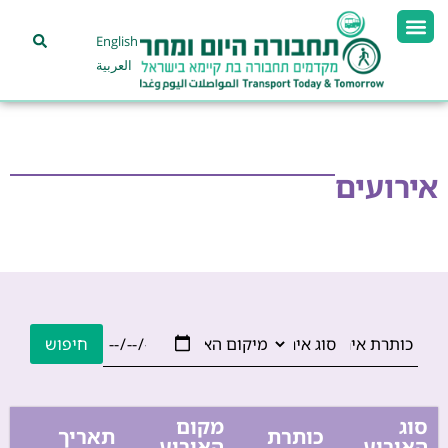
English
العربية
אירועים
חיפוש
סוג
מקום
כותרת
תאריך
האירוע
האירוע