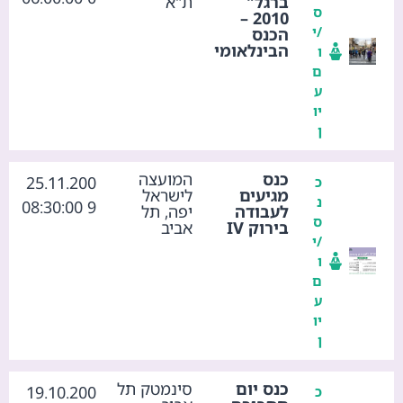
ברגל"
ת"א
ס
2010 –
/י
הכנס
הבינלאומי
ו
ם
ע
יו
ן
כנס
המועצה
25.11.200
כ
מגיעים
לישראל
נ
9 08:30:00
לעבודה
יפה, תל
ס
בירוק IV
אביב
/י
ו
ם
ע
יו
ן
כנס יום
סינמטק תל
19.10.200
כ