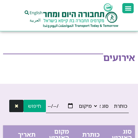
English
العربية
אירועים
חיפוש
✖
סוג
מקום
כותרת
תאריך
האירוע
האירוע