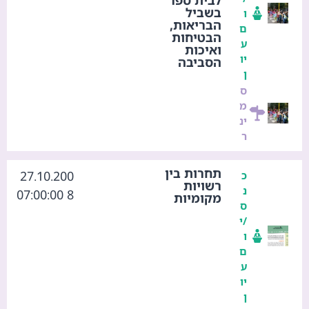
בשביל
ו
הבריאות,
ם
הבטיחות
ע
ואיכות
יו
הסביבה
ן
ס
מ
ינ
ר
תחרות בין
27.10.200
כ
רשויות
נ
8 07:00:00
מקומיות
ס
/י
ו
ם
ע
יו
ן