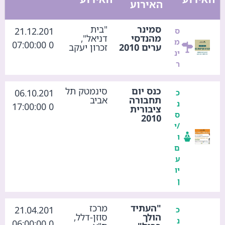
האירוע
סמינר
"בית
21.12.201
ס
מהנדסי
דניאל",
מ
0 07:00:00
ערים 2010
זכרון יעקב
ינ
ר
כנס יום
סינמטק תל
06.10.201
כ
תחבורה
אביב
נ
0 17:00:00
ציבורית
ס
2010
/י
ו
ם
ע
יו
ן
"העתיד
מרכז
21.04.201
כ
הולך
סוזן-דלל,
נ
0 06:00:00