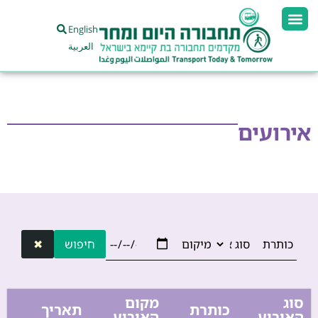
English
العربية
אירועים
חיפוש
✖
סוג
מקום
כותרת
תאריך
האירוע
האירוע