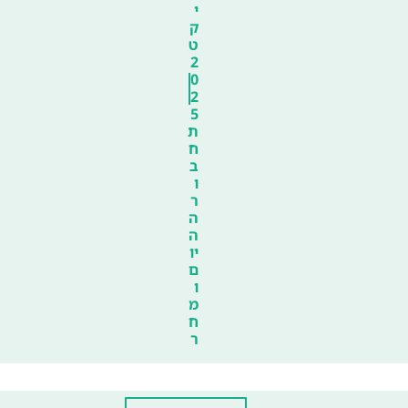
י
ק
ט
2
0
2
5
ת
ח
ב
ו
ר
ה
ה
יו
ם
ו
מ
ח
ר