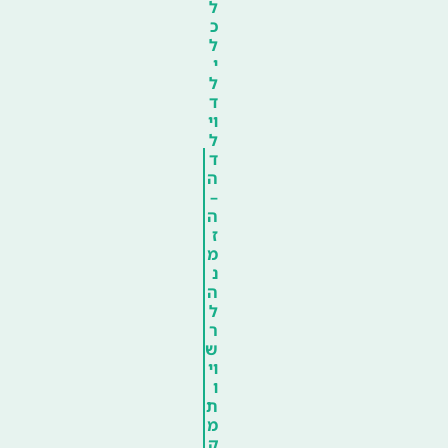
ל
כ
ל
י
ל
ד
וי
ל
ד
ה
–
ה
ז
מ
נ
ה
ל
ר
ש
וי
ו
ת
מ
ק