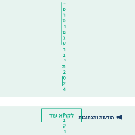
–
פ
ר
ס
ו
ם
ב
ע
ר
ב
י
ת
2
0
2
4
ר
לקרוא עוד
הודעות ותכתובות
ב
ק
ו