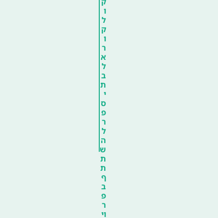
ק
ו
ל
ק
ו
ר
א
ל
ב
ת
י
ס
פ
ר
ל
ה
ש
ת
ת
ף
ב
פ
ר
וי