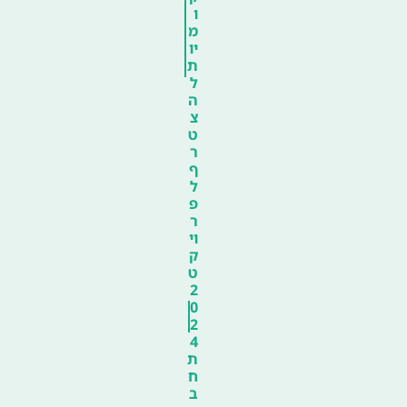
ו
מ
יו
ת
ל
ה
צ
ט
ר
ף
ל
פ
ר
וי
ק
ט
2
0
2
4
ת
ח
ב