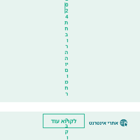
0
2
4
ת
ח
ב
ו
ר
ה
ה
יו
ם
ו
מ
ח
ר
ר
לקרוא עוד
אתרי אינטרנט
ב
ק
ו